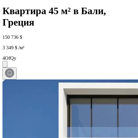
Квартира 45 м² в Бали,
Греция
150 736 $
3 349 $ /м²
4OfQy