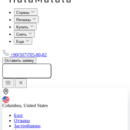
Страны
Регионы
Купить
Снять
Еще
+90(507)705-80-82
Оставить заявку
Добавить объявление
Columbus, United States
Блог
Отзывы
Застройщики