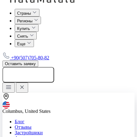
Страны
Регионы
Купить
Снять
Еще
+90(507)705-80-82
Оставить заявку
Добавить объявление
Columbus, United States
Блог
Отзывы
Застройщики