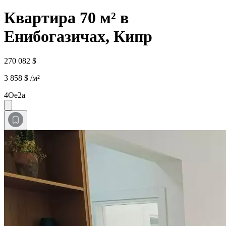
Квартира 70 м² в
Енибогазичах, Кипр
270 082 $
3 858 $ /м²
4Oe2a