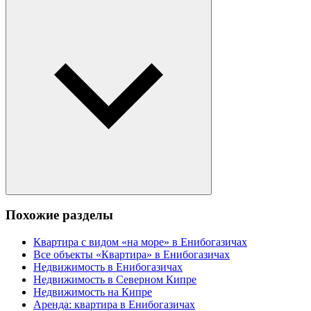
Похожие разделы
Квартира с видом «на море» в Енибогазичах
Все объекты «Квартира» в Енибогазичах
Недвижимость в Енибогазичах
Недвижимость в Северном Кипре
Недвижимость на Кипре
Аренда: квартира в Енибогазичах