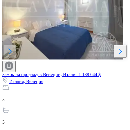
Замок на продажу в Венеции, Италия
1 188 644 $
Италия,
Венеция
3
3