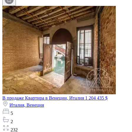
В продаже Квартира в Венеции, Италия
1 204 435 $
Италия,
Венеция
5
2
232