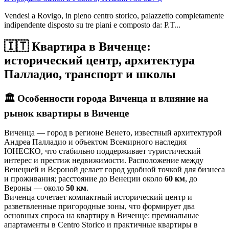
Vendesi a Rovigo, in pieno centro storico, palazzetto completamente
indipendente disposto su tre piani e composto da: P.T...
🇮🇹 Квартира в Виченце:
исторический центр, архитектура
Палладио, транспорт и школы
🏛️
Особенности города Виченца и влияние на
рынок квартиры в Виченце
Виченца — город в регионе Венето, известный архитектурой
Андреа Палладио и объектом Всемирного наследия
ЮНЕСКО, что стабильно поддерживает туристический
интерес и престиж недвижимости. Расположение между
Венецией и Вероной делает город удобной точкой для бизнеса
и проживания; расстояние до Венеции около
60 км
, до
Вероны — около
50 км
.
Виченца сочетает компактный исторический центр и
разветвленные пригородные зоны, что формирует два
основных спроса на квартиру в Виченце: премиальные
апартаменты в Centro Storico и практичные квартиры в