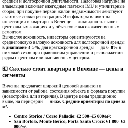
средней и долгосрочной длительности. Налоговая нагрузка на
владельцев включает ежегодные платежи IMU и утилитарные
сборы; при покупке первой жилой недвижимости действуют
льготные ставки регистрации. Эти факторы влияют на
инвестиции в квартиры в Виченце — ликвидность выше в
центральных локациях и у объектов с высококачественным
ремонтом.
Вычисляя доходность, инвесторы ориентируются на
среднегодовую валовую доходность для долгосрочной аренды
в диапазоне 3–5%
, для краткосрочной аренды — до
6–8%
в
пиковый сезон при правильном управлении и расположении
рядом с центром или выставочным центром.
💶
Сколько стоит квартира в Виченце — цены и
сегменты
Виченца предлагает широкий ценовой диапазон в
зависимости от района, состояния объекта и формата покупки
(новостройка или вторичка). В центре цены традиционно
выше, на периферии — ниже.
Средние ориентиры по цене за
м²
:
Centro Storico / Corso Palladio
:
€2 500–€5 000/м²
;
San Bortolo, Monte Berico, Porta Santa Croce
:
€1 800–€3
000/м²
;