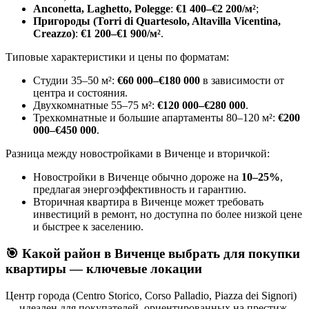
Anconetta, Laghetto, Polegge
:
€1 400–€2 200/м²
;
Пригороды (Torri di Quartesolo, Altavilla Vicentina,
Creazzo)
:
€1 200–€1 900/м²
.
Типовые характеристики и цены по форматам:
Студии 35–50 м²:
€60 000–€180 000
в зависимости от
центра и состояния.
Двухкомнатные 55–75 м²:
€120 000–€280 000
.
Трехкомнатные и большие апартаменты 80–120 м²:
€200
000–€450 000
.
Разница между новостройками в Виченце и вторичкой:
Новостройки в Виченце обычно дороже на
10–25%
,
предлагая энергоэффективность и гарантию.
Вторичная квартира в Виченце может требовать
инвестиций в ремонт, но доступна по более низкой цене
и быстрее к заселению.
🎯
Какой район в Виченце выбрать для покупки
квартиры — ключевые локации
Центр города (Centro Storico, Corso Palladio, Piazza dei Signori)
— идеален для покупателей, ориентированных на престиж,