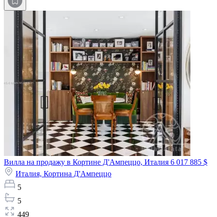
Вилла на продажу в Кортине Д'Ампеццо, Италия
6 017 885 $
Италия,
Кортина Д'Ампеццо
5
5
449