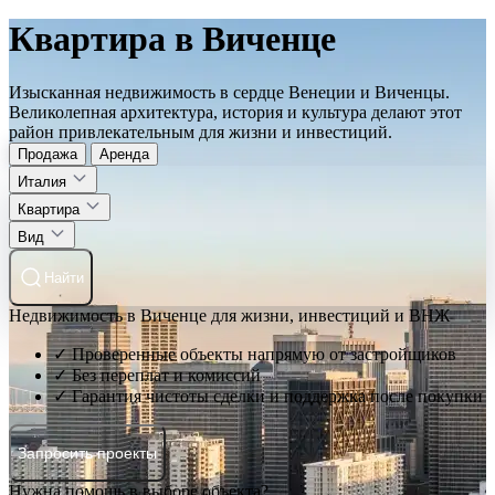
Квартира в Виченце
Изысканная недвижимость в сердце Венеции и Виченцы.
Великолепная архитектура, история и культура делают этот
район привлекательным для жизни и инвестиций.
Продажа
Аренда
Италия
Квартира
Вид
Найти
Недвижимость в Виченце для жизни, инвестиций и ВНЖ
✓ Проверенные объекты напрямую от застройщиков
✓ Без переплат и комиссий
✓ Гарантия чистоты сделки и поддержка после покупки
Запросить проекты
Нужна помощь в выборе объекта?