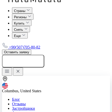
Страны
Регионы
Купить
Снять
Еще
+90(507)705-80-82
Оставить заявку
Добавить объявление
Columbus, United States
Блог
Отзывы
Застройщики