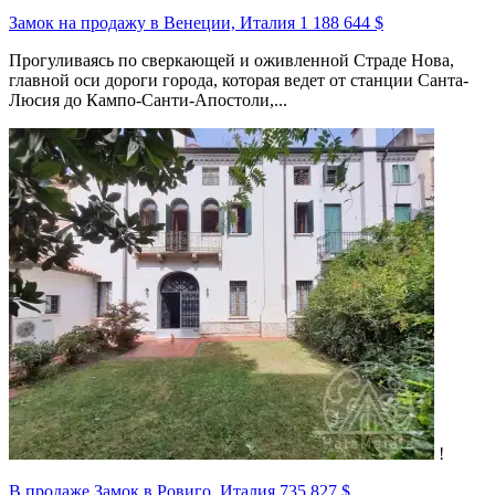
Замок на продажу в Венеции, Италия
1 188 644 $
Прогуливаясь по сверкающей и оживленной Страде Нова,
главной оси дороги города, которая ведет от станции Санта-
Люсия до Кампо-Санти-Апостоли,...
!
В продаже Замок в Ровиго, Италия
735 827 $