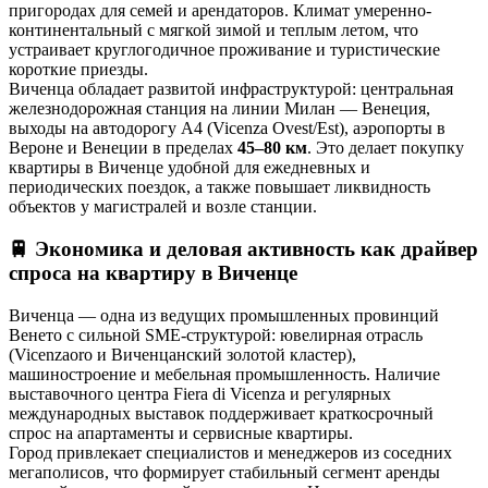
пригородах для семей и арендаторов. Климат умеренно-
континентальный с мягкой зимой и теплым летом, что
устраивает круглогодичное проживание и туристические
короткие приезды.
Виченца обладает развитой инфраструктурой: центральная
железнодорожная станция на линии Милан — Венеция,
выходы на автодорогу A4 (Vicenza Ovest/Est), аэропорты в
Вероне и Венеции в пределах
45–80 км
. Это делает покупку
квартиры в Виченце удобной для ежедневных и
периодических поездок, а также повышает ликвидность
объектов у магистралей и возле станции.
🚆
Экономика и деловая активность как драйвер
спроса на квартиру в Виченце
Виченца — одна из ведущих промышленных провинций
Венето с сильной SME-структурой: ювелирная отрасль
(Vicenzaoro и Виченцанский золотой кластер),
машиностроение и мебельная промышленность. Наличие
выставочного центра Fiera di Vicenza и регулярных
международных выставок поддерживает краткосрочный
спрос на апартаменты и сервисные квартиры.
Город привлекает специалистов и менеджеров из соседних
мегаполисов, что формирует стабильный сегмент аренды