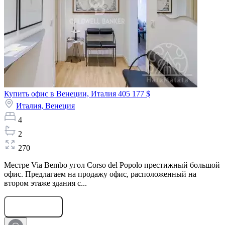
Купить офис в Венеции, Италия
405 177 $
Италия,
Венеция
4
2
270
Местре Via Bembo угол Corso del Popolo престижный большой
офис. Предлагаем на продажу офис, расположенный на
втором этаже здания с...
Оставить заявку