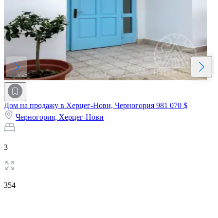
Дом на продажу в Херцег-Нови, Черногория
981 070 $
Черногория,
Херцег-Нови
3
354