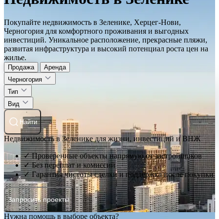
Покупайте недвижимость в Зеленике, Херцег-Нови,
Черногория для комфортного проживания и выгодных
инвестиций. Уникальное расположение, прекрасные пляжи,
развитая инфраструктура и высокий потенциал роста цен на
жилье.
Продажа
Аренда
Черногория
Тип
Вид
Найти
Недвижимость в Зеленике для жизни, инвестиций и ВНЖ
✓ Проверенные объекты напрямую от застройщиков
✓ Без переплат и комиссий
✓ Гарантия чистоты сделки и поддержка после покупки
Запросить проекты
Нужна помощь в выборе объекта?