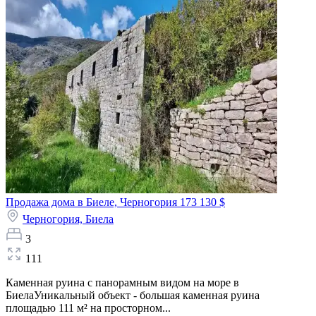
Продажа дома в Биеле, Черногория
173 130 $
Черногория,
Биела
3
111
Каменная руина с панорамным видом на море в
БиелаУникальный объект - большая каменная руина
площадью 111 м² на просторном...