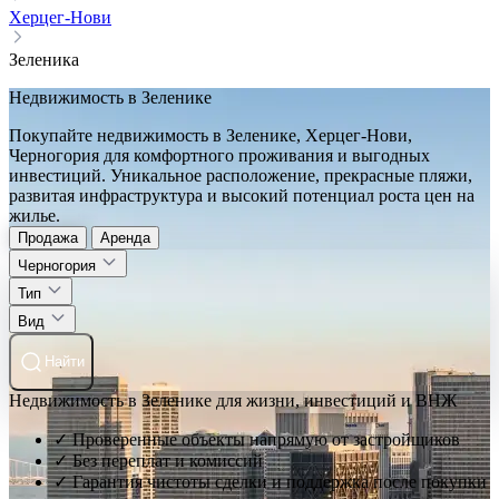
Херцег-Нови
Зеленика
Недвижимость в Зеленике
Покупайте недвижимость в Зеленике, Херцег-Нови,
Черногория для комфортного проживания и выгодных
инвестиций. Уникальное расположение, прекрасные пляжи,
развитая инфраструктура и высокий потенциал роста цен на
жилье.
Продажа
Аренда
Черногория
Тип
Вид
Найти
Недвижимость в Зеленике для жизни, инвестиций и ВНЖ
✓ Проверенные объекты напрямую от застройщиков
✓ Без переплат и комиссий
✓ Гарантия чистоты сделки и поддержка после покупки