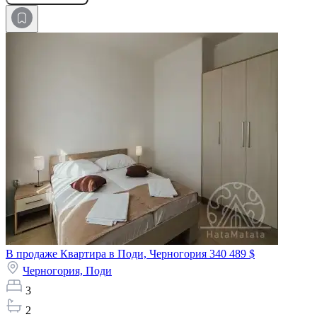
В продаже Квартира в Поди, Черногория
340 489 $
Черногория,
Поди
3
2