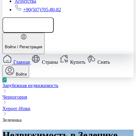
Агентства
+90(507)705-80-82
Добавить объявление
Войти / Регистрация
Главная
Страны
Купить
Снять
Войти
Зарубежная недвижимость
Черногория
Херцег-Нови
Зеленика
Недвижимость в Зеленике