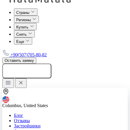
Страны
Регионы
Купить
Снять
Еще
+90(507)705-80-82
Оставить заявку
Добавить объявление
Columbus, United States
Блог
Отзывы
Застройщики