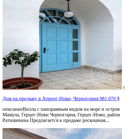
!
Дом на продажу в Херцег-Нови, Черногория
981 070 $
описаниеВилла с панорамным видом на море и остров
Мамула, Герцег-Нови Черногория, Герцег-Нови, район
Ратишевина Предлагается к продаже роскошная...