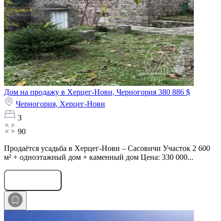
Дом на продажу в Херцег-Нови, Черногория
380 886 $
Черногория,
Херцег-Нови
3
90
Продаётся усадьба в Херцег-Нови – Сасовичи Участок 2 600
м² + одноэтажный дом + каменный дом Цена: 330 000...
Оставить заявку