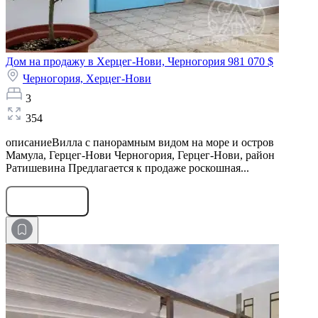
Дом на продажу в Херцег-Нови, Черногория
981 070 $
Черногория,
Херцег-Нови
3
354
описаниеВилла с панорамным видом на море и остров
Мамула, Герцег-Нови Черногория, Герцег-Нови, район
Ратишевина Предлагается к продаже роскошная...
Оставить заявку