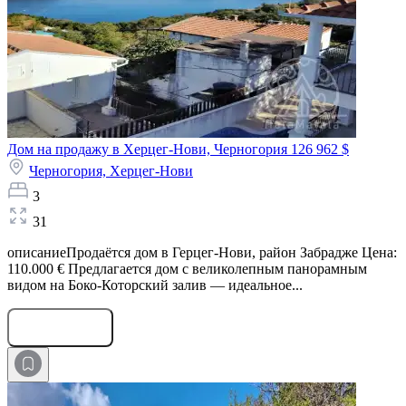
Дом на продажу в Херцег-Нови, Черногория
126 962 $
Черногория,
Херцег-Нови
3
31
описаниеПродаётся дом в Герцег-Нови, район Забрадже Цена:
110.000 € Предлагается дом с великолепным панорамным
видом на Боко-Которский залив — идеальное...
Оставить заявку