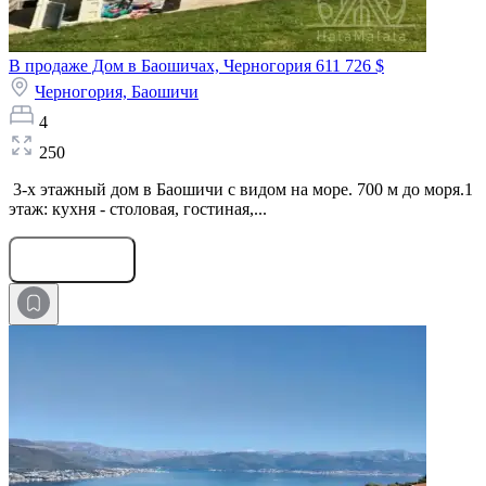
В продаже Дом в Баошичах, Черногория
611 726 $
Черногория,
Баошичи
4
250
3-х этажный дом в Баошичи с видом на море. 700 м до моря.1
этаж: кухня - столовая, гостиная,...
Оставить заявку