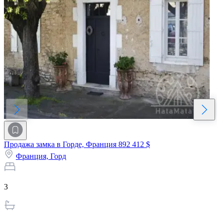
Продажа замка в Горде, Франция
892 412 $
Франция,
Горд
3