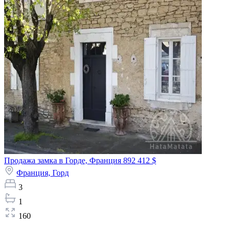
Продажа замка в Горде, Франция
892 412 $
Франция,
Горд
3
1
160