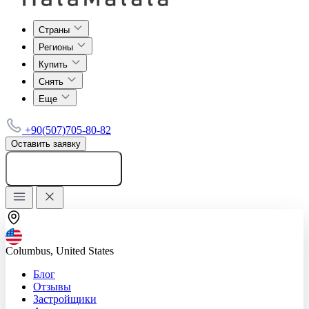
Страны
Регионы
Купить
Снять
Еще
+90(507)705-80-82
Оставить заявку
Добавить объявление
Columbus, United States
Блог
Отзывы
Застройщики