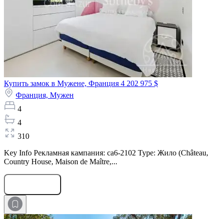
Купить замок в Мужене, Франция
4 202 975 $
Франция,
Мужен
4
4
310
Key Info Рекламная кампания: ca6-2102 Type: Жило (Château,
Country House, Maison de Maître,...
Оставить заявку