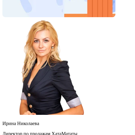
Ирина Николаева
Директор по продажам ХатаМататы