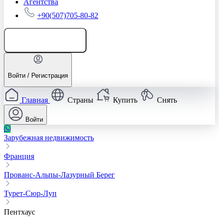
Агентства
+90(507)705-80-82
Добавить объявление
Войти / Регистрация
Главная
Страны
Купить
Снять
Войти
Зарубежная недвижимость
Франция
Прованс-Альпы-Лазурный Берег
Турет-Сюр-Луп
Пентхаус