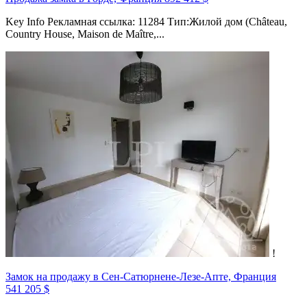
Key Info Рекламная ссылка: 11284 Тип:Жилой дом (Château,
Country House, Maison de Maître,...
!
Замок на продажу в Сен-Сатюрнене-Лезе-Апте, Франция
541 205 $