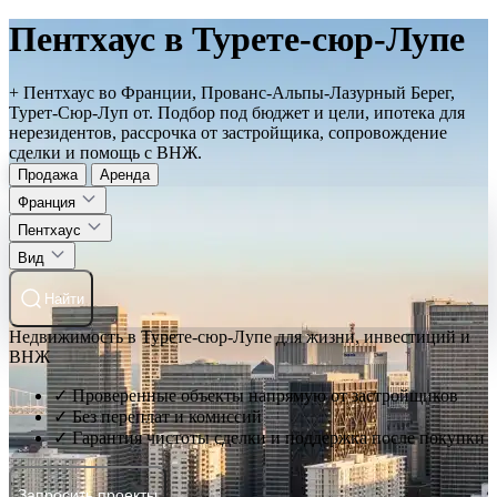
Пентхаус в Турете-сюр-Лупе
+ Пентхаус во Франции, Прованс-Альпы-Лазурный Берег,
Турет-Сюр-Луп от. Подбор под бюджет и цели, ипотека для
нерезидентов, рассрочка от застройщика, сопровождение
сделки и помощь с ВНЖ.
Продажа
Аренда
Франция
Пентхаус
Вид
Найти
Недвижимость в Турете-сюр-Лупе для жизни, инвестиций и
ВНЖ
✓ Проверенные объекты напрямую от застройщиков
✓ Без переплат и комиссий
✓ Гарантия чистоты сделки и поддержка после покупки
Запросить проекты