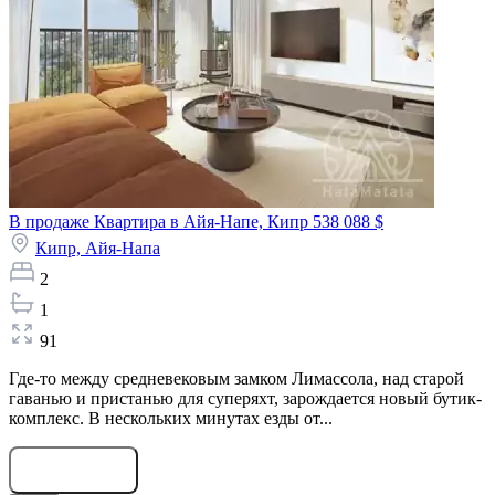
В продаже Квартира в Айя-Напе, Кипр
538 088 $
Кипр,
Айя-Напа
2
1
91
Где-то между средневековым замком Лимассола, над старой
гаванью и пристанью для суперяхт, зарождается новый бутик-
комплекс. В нескольких минутах езды от...
Оставить заявку