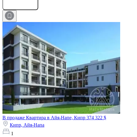
Оставить заявку
В продаже Квартира в Айя-Напе, Кипр
374 322 $
Кипр,
Айя-Напа
1