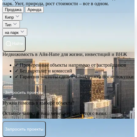
парк. Уют, природа, рост стоимости – все в одном.
Продажа
Аренда
Кипр
Тип
на парк
Найти
Недвижимость в Айя-Напе для жизни, инвестиций и ВНЖ
✓ Проверенные объекты напрямую от застройщиков
✓ Без переплат и комиссий
✓ Гарантия чистоты сделки и поддержка после покупки
Запросить проекты
Нужна помощь в выборе объекта?
Оставьте заявку и наш менеджер свяжется с вами.
Запросить проекты