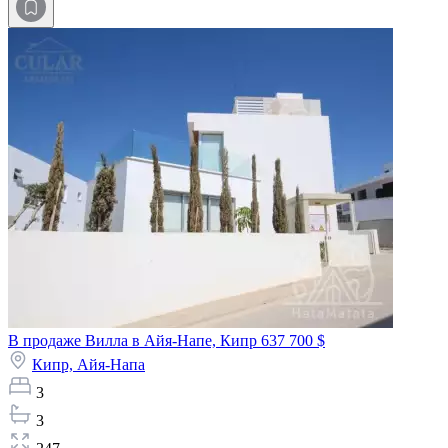
В продаже Вилла в Айя-Напе, Кипр
637 700 $
Кипр,
Айя-Напа
3
3