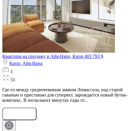
Квартира на продажу в Айя-Напе, Кипр
403 793 $
Кипр,
Айя-Напа
1
51
Где-то между средневековым замком Лимассола, над старой
гаванью и пристанью для суперяхт, зарождается новый бутик-
комплекс. В нескольких минутах езды от...
Оставить заявку