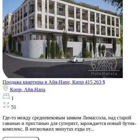
Продажа квартиры в Айя-Напе, Кипр
415 263 $
Кипр,
Айя-Напа
1
51
Где-то между средневековым замком Лимассола, над старой
гаванью и пристанью для суперяхт, зарождается новый бутик-
комплекс. В нескольких минутах езды от...