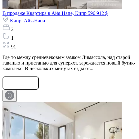
В продаже Квартира в Айя-Напе, Кипр
596 912 $
Кипр,
Айя-Напа
2
1
91
Где-то между средневековым замком Лимассола, над старой
гаванью и пристанью для суперяхт, зарождается новый бутик-
комплекс. В нескольких минутах езды от...
Оставить заявку