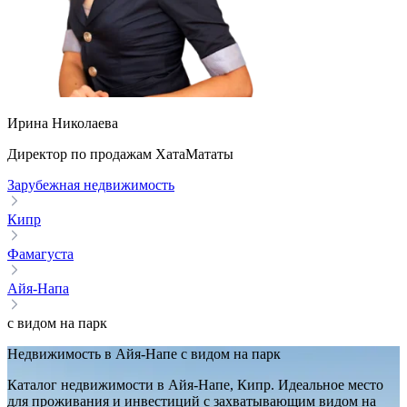
Ирина Николаева
Директор по продажам ХатаМататы
Зарубежная недвижимость
Кипр
Фамагуста
Айя-Напа
с видом на парк
Недвижимость в Айя-Напе с видом на парк
Каталог недвижимости в Айя-Напе, Кипр. Идеальное место
для проживания и инвестиций с захватывающим видом на