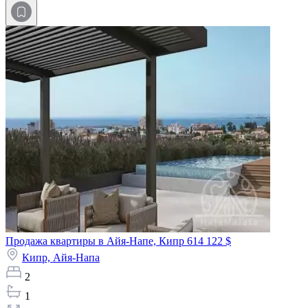
Продажа квартиры в Айя-Напе, Кипр
614 122 $
Кипр,
Айя-Напа
2
1