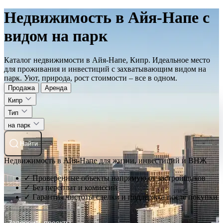
Недвижимость в Айя-Напе с
видом на парк
Каталог недвижимости в Айя-Напе, Кипр. Идеальное место
для проживания и инвестиций с захватывающим видом на
парк. Уют, природа, рост стоимости – все в одном.
Продажа
Аренда
Кипр
Тип
на парк
Найти
Недвижимость в Айя-Напе для жизни, инвестиций и ВНЖ
✓ Проверенные объекты напрямую от застройщиков
✓ Без переплат и комиссий
✓ Гарантия чистоты сделки и поддержка после покупки
Запросить проекты