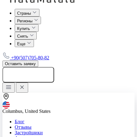
Страны
Регионы
Купить
Снять
Еще
+90(507)705-80-82
Оставить заявку
Добавить объявление
Columbus, United States
Блог
Отзывы
Застройщики