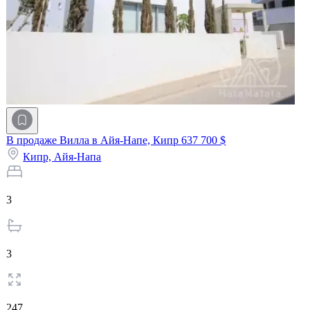
В продаже Вилла в Айя-Напе, Кипр
637 700 $
Кипр,
Айя-Напа
3
3
247