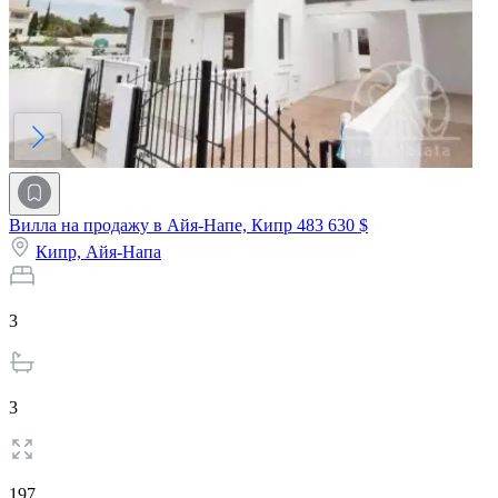
Вилла на продажу в Айя-Напе, Кипр
483 630 $
Кипр,
Айя-Напа
3
3
197