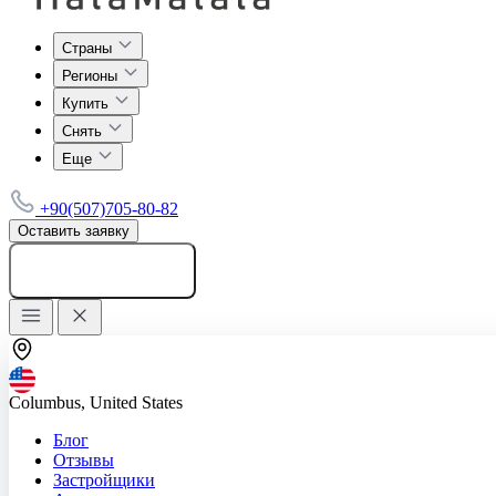
Страны
Регионы
Купить
Снять
Еще
+90(507)705-80-82
Оставить заявку
Добавить объявление
Columbus, United States
Блог
Отзывы
Застройщики