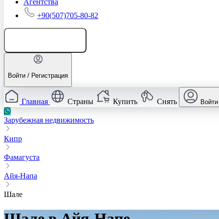
Агентства
+90(507)705-80-82
Добавить объявление
Войти / Регистрация
Главная
Страны
Купить
Снять
Войти
Зарубежная недвижимость
Кипр
Фамагуста
Айя-Напа
Шале
Шале в Айя-Напе