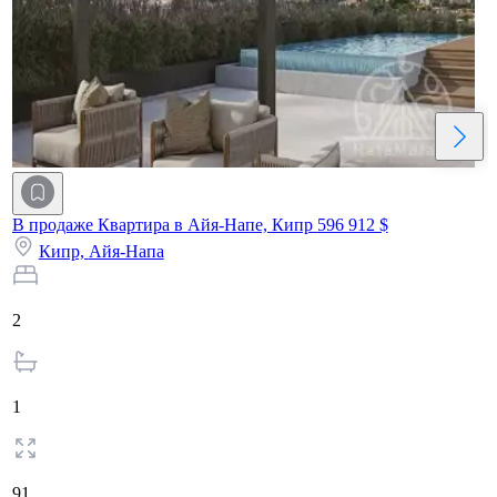
В продаже Квартира в Айя-Напе, Кипр
596 912 $
Кипр,
Айя-Напа
2
1
91