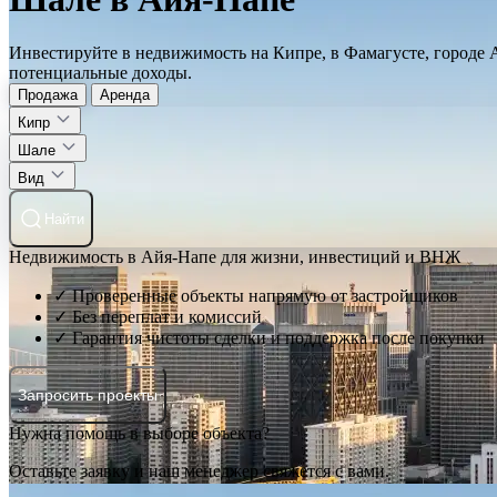
Инвестируйте в недвижимость на Кипре, в Фамагусте, городе 
потенциальные доходы.
Продажа
Аренда
Кипр
Шале
Вид
Найти
Недвижимость в Айя-Напе для жизни, инвестиций и ВНЖ
✓ Проверенные объекты напрямую от застройщиков
✓ Без переплат и комиссий
✓ Гарантия чистоты сделки и поддержка после покупки
Запросить проекты
Нужна помощь в выборе объекта?
Оставьте заявку и наш менеджер свяжется с вами.