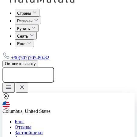
Страны
Регионы
Купить
Снять
Еще
+90(507)705-80-82
Оставить заявку
Добавить объявление
Columbus, United States
Блог
Отзывы
Застройщики