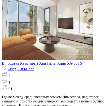
В продаже Квартира в Айя-Напе, Кипр
539 368 $
Кипр,
Айя-Напа
2
1
91
Где-то между средневековым замком Лимассола, над старой
гаванью и пристанью для суперяхт, зарождается новый бутик-
комплекс. В нескольких минутах езды от...