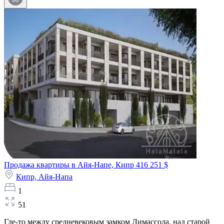
Продажа квартиры в Айя-Напе, Кипр
416 251 $
Кипр,
Айя-Напа
1
51
Где-то между средневековым замком Лимассола, над старой