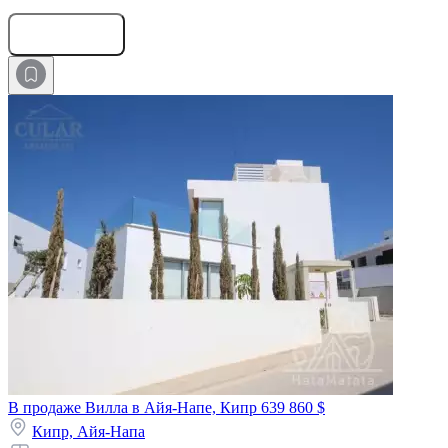
Оставить заявку
В продаже Вилла в Айя-Напе, Кипр
639 860 $
Кипр,
Айя-Напа