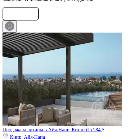
Оставить заявку
Продажа квартиры в Айя-Напе, Кипр
615 584 $
Кипр,
Айя-Напа