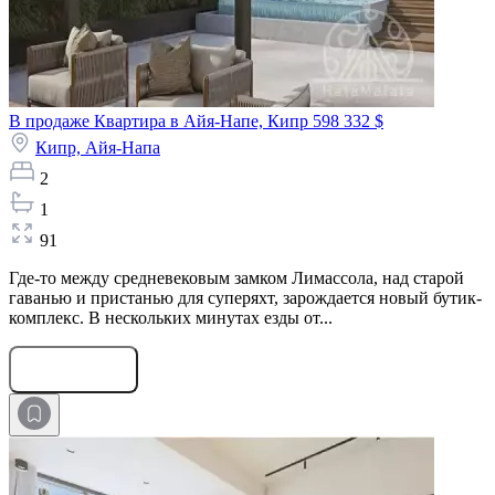
В продаже Квартира в Айя-Напе, Кипр
598 332 $
Кипр,
Айя-Напа
2
1
91
Где-то между средневековым замком Лимассола, над старой
гаванью и пристанью для суперяхт, зарождается новый бутик-
комплекс. В нескольких минутах езды от...
Оставить заявку