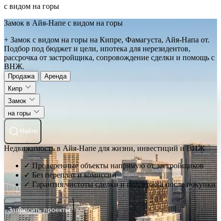
с видом на горы
Замок в Айя-Напе с видом на горы
+ Замок с видом на горы на Кипре, Фамагуста, Айя-Напа от.
Подбор под бюджет и цели, ипотека для нерезидентов,
рассрочка от застройщика, сопровождение сделки и помощь с
ВНЖ.
Продажа
Аренда
Кипр
Замок
на горы
Найти
Недвижимость в Айя-Напе для жизни, инвестиций и ВНЖ
✓ Проверенные объекты напрямую от застройщиков
✓ Без переплат и комиссий
✓ Гарантия чистоты сделки и поддержка после покупки
Запросить проекты