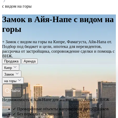
с видом на горы
Замок в Айя-Напе с видом на
горы
+ Замок с видом на горы на Кипре, Фамагуста, Айя-Напа от.
Подбор под бюджет и цели, ипотека для нерезидентов,
рассрочка от застройщика, сопровождение сделки и помощь с
ВНЖ.
Продажа
Аренда
Кипр
Замок
на горы
Найти
Недвижимость в Айя-Напе для жизни, инвестиций и ВНЖ
✓ Проверенные объекты напрямую от застройщиков
✓ Без переплат и комиссий