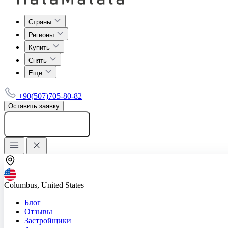
Страны
Регионы
Купить
Снять
Еще
+90(507)705-80-82
Оставить заявку
Добавить объявление
Columbus, United States
Блог
Отзывы
Застройщики