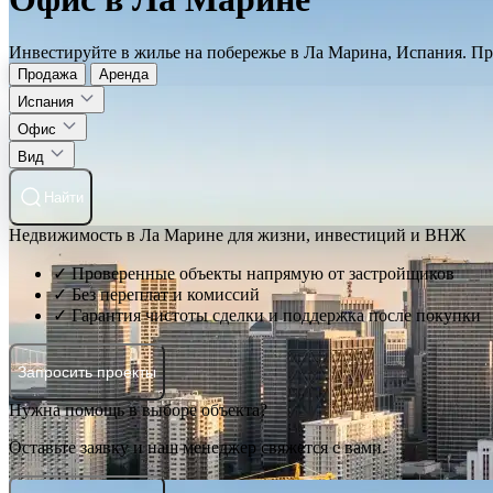
Инвестируйте в жилье на побережье в Ла Марина, Испания. Пр
Продажа
Аренда
Испания
Офис
Вид
Найти
Недвижимость в Ла Марине для жизни, инвестиций и ВНЖ
✓ Проверенные объекты напрямую от застройщиков
✓ Без переплат и комиссий
✓ Гарантия чистоты сделки и поддержка после покупки
Запросить проекты
Нужна помощь в выборе объекта?
Оставьте заявку и наш менеджер свяжется с вами.