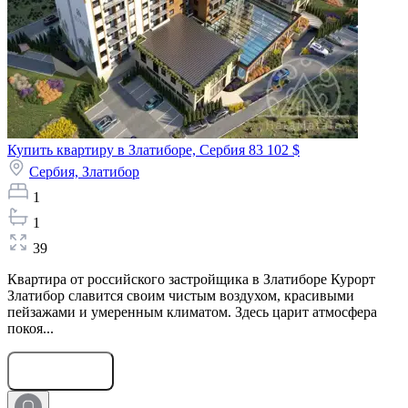
Купить квартиру в Златиборе, Сербия
83 102 $
Сербия,
Златибор
1
1
39
Квартира от российского застройщика в Златиборе Курорт
Златибор славится своим чистым воздухом, красивыми
пейзажами и умеренным климатом. Здесь царит атмосфера
покоя...
Оставить заявку