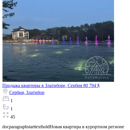
Продажа квартиры в Златиборе, Сербия
80 794 $
Сербия,
Златибор
1
1
45
docparagraphstarttextboldНовая квартира в курортном регионе