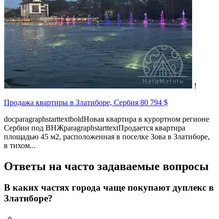
!
Продажа квартиры в Златиборе, Сербия
80 794 $
docparagraphstarttextboldНовая квартира в курортном регионе
Сербии под ВНЖparagraphstarttextПродается квартира
площадью 45 м2, расположенная в поселке Зова в Златиборе,
в тихом...
Ответы на часто задаваемые вопросы
В каких частях города чаще покупают дуплекс в
Златиборе?