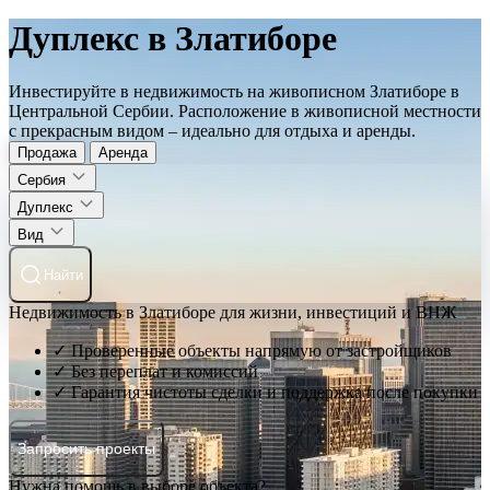
Дуплекс в Златиборе
Инвестируйте в недвижимость на живописном Златиборе в
Центральной Сербии. Расположение в живописной местности
с прекрасным видом – идеально для отдыха и аренды.
Продажа
Аренда
Сербия
Дуплекс
Вид
Найти
Недвижимость в Златиборе для жизни, инвестиций и ВНЖ
✓ Проверенные объекты напрямую от застройщиков
✓ Без переплат и комиссий
✓ Гарантия чистоты сделки и поддержка после покупки
Запросить проекты
Нужна помощь в выборе объекта?