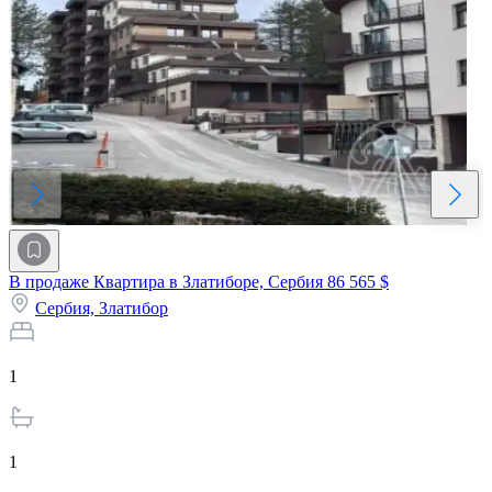
В продаже Квартира в Златиборе, Сербия
86 565 $
Сербия,
Златибор
1
1