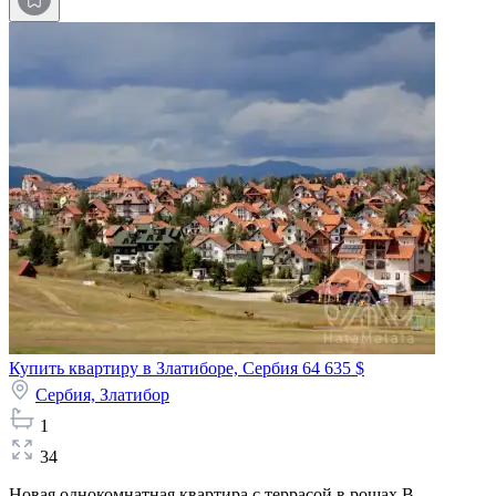
Купить квартиру в Златиборе, Сербия
64 635 $
Сербия,
Златибор
1
34
Новая однокомнатная квартира с террасой в рощах В