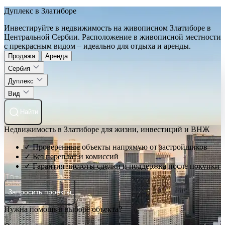
Дуплекс в Златиборе
Инвестируйте в недвижимость на живописном Златиборе в
Центральной Сербии. Расположение в живописной местности
с прекрасным видом – идеально для отдыха и аренды.
Продажа
Аренда
Сербия
Дуплекс
Вид
Найти
Недвижимость в Златиборе для жизни, инвестиций и ВНЖ
✓ Проверенные объекты напрямую от застройщиков
✓ Без переплат и комиссий
✓ Гарантия чистоты сделки и поддержка после покупки
Запросить проекты
Нужна помощь в выборе объекта?