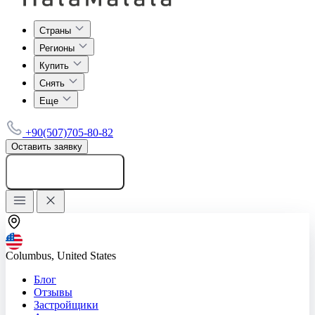
Страны
Регионы
Купить
Снять
Еще
+90(507)705-80-82
Оставить заявку
Добавить объявление
Columbus, United States
Блог
Отзывы
Застройщики