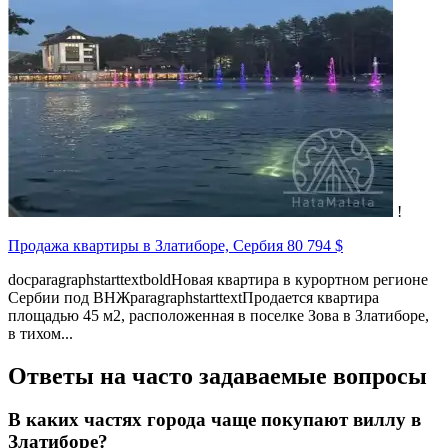
!
Продажа квартиры в Златиборе, Сербия
80 794 $
docparagraphstarttextboldНовая квартира в курортном регионе
Сербии под ВНЖparagraphstarttextПродается квартира
площадью 45 м2, расположенная в поселке Зова в Златиборе,
в тихом...
Ответы на часто задаваемые вопросы
В каких частях города чаще покупают виллу в
Златиборе?