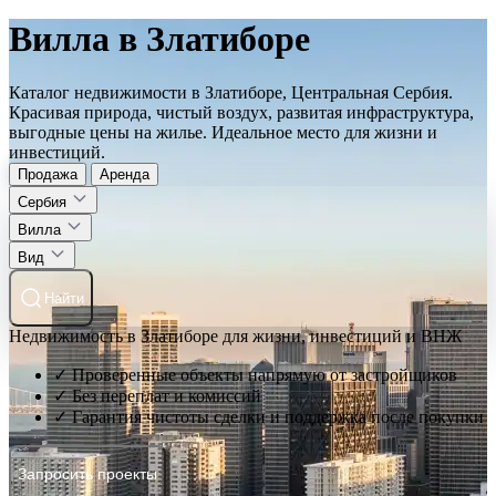
Вилла в Златиборе
Каталог недвижимости в Златиборе, Центральная Сербия.
Красивая природа, чистый воздух, развитая инфраструктура,
выгодные цены на жилье. Идеальное место для жизни и
инвестиций.
Продажа
Аренда
Сербия
Вилла
Вид
Найти
Недвижимость в Златиборе для жизни, инвестиций и ВНЖ
✓ Проверенные объекты напрямую от застройщиков
✓ Без переплат и комиссий
✓ Гарантия чистоты сделки и поддержка после покупки
Запросить проекты