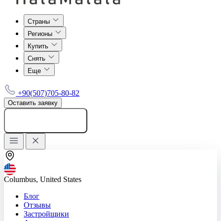
Страны
Регионы
Купить
Снять
Еще
+90(507)705-80-82
Оставить заявку
Добавить объявление
Columbus, United States
Блог
Отзывы
Застройщики