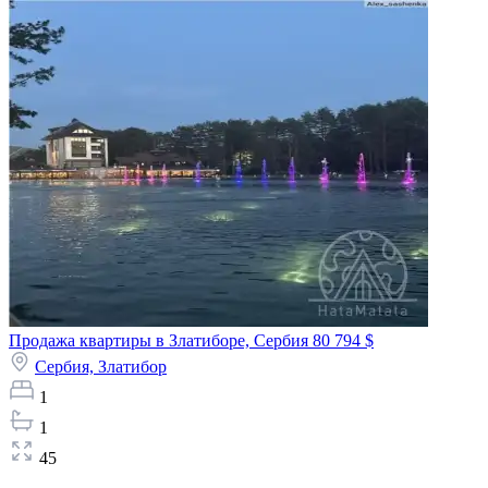
Продажа квартиры в Златиборе, Сербия
80 794 $
Сербия,
Златибор
1
1
45