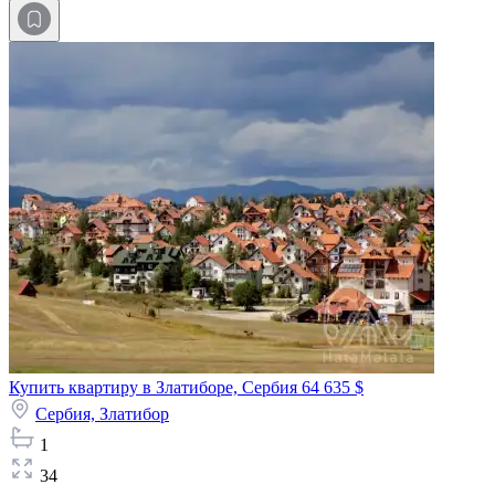
Купить квартиру в Златиборе, Сербия
64 635 $
Сербия,
Златибор
1
34