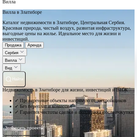
Вилла
Вилла в Златиборе
Каталог недвижимости в Златиборе, Центральная Сербия.
Красивая природа, чистый воздух, развитая инфраструктура,
выгодные цены на жилье. Идеальное место для жизни и
инвестиций.
Продажа
Аренда
Сербия
Вилла
Вид
Найти
Недвижимость в Златиборе для жизни, инвестиций и ВНЖ
✓ Проверенные объекты напрямую от застройщиков
✓ Без переплат и комиссий
✓ Гарантия чистоты сделки и поддержка после покупки
Запросить проекты