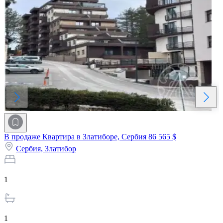
В продаже Квартира в Златиборе, Сербия
86 565 $
Сербия,
Златибор
1
1