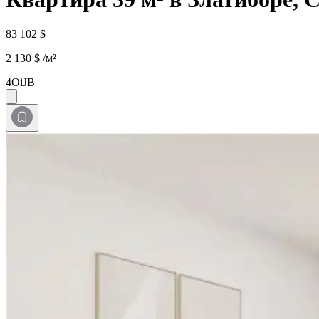
83 102 $
2 130 $ /м²
4OiJB