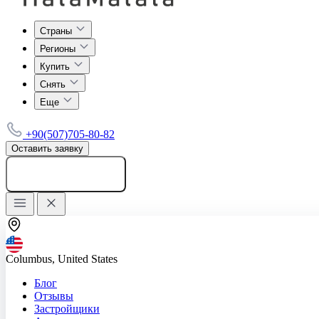
Страны
Регионы
Купить
Снять
Еще
+90(507)705-80-82
Оставить заявку
Добавить объявление
Columbus, United States
Блог
Отзывы
Застройщики