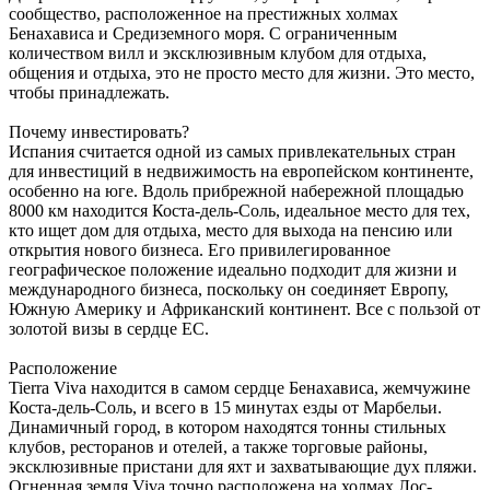
сообщество, расположенное на престижных холмах
Бенахависа и Средиземного моря. С ограниченным
количеством вилл и эксклюзивным клубом для отдыха,
общения и отдыха, это не просто место для жизни. Это место,
чтобы принадлежать.
Почему инвестировать?
Испания считается одной из самых привлекательных стран
для инвестиций в недвижимость на европейском континенте,
особенно на юге. Вдоль прибрежной набережной площадью
8000 км находится Коста-дель-Соль, идеальное место для тех,
кто ищет дом для отдыха, место для выхода на пенсию или
открытия нового бизнеса. Его привилегированное
географическое положение идеально подходит для жизни и
международного бизнеса, поскольку он соединяет Европу,
Южную Америку и Африканский континент. Все с пользой от
золотой визы в сердце ЕС.
Расположение
Tierra Viva находится в самом сердце Бенахависа, жемчужине
Коста-дель-Соль, и всего в 15 минутах езды от Марбельи.
Динамичный город, в котором находятся тонны стильных
клубов, ресторанов и отелей, а также торговые районы,
эксклюзивные пристани для яхт и захватывающие дух пляжи.
Огненная земля Viva точно расположена на холмах Лос-