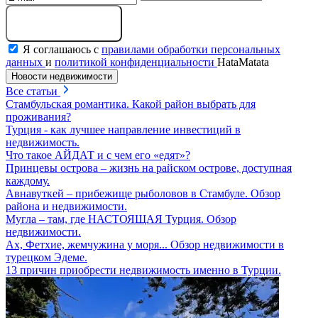
Отправить сообщение
Я соглашаюсь с
правилами обработки персональных
данных
и
политикой конфиденциальности
HataMatata
Новости недвижимости
Все статьи
Стамбульская романтика. Какой район выбрать для
проживания?
Турция - как лучшее направление инвестиций в
недвижимость.
Что такое АЙДАТ и с чем его «едят»?
Принцевы острова – жизнь на райском острове, доступная
каждому.
Авнавуткей – прибежище рыболовов в Стамбуле. Обзор
района и недвижимости.
Мугла – там, где НАСТОЯЩАЯ Турция. Обзор
недвижимости.
Ах, Фетхие, жемчужина у моря... Обзор недвижимости в
турецком Эдеме.
13 причин приобрести недвижимость именно в Турции.