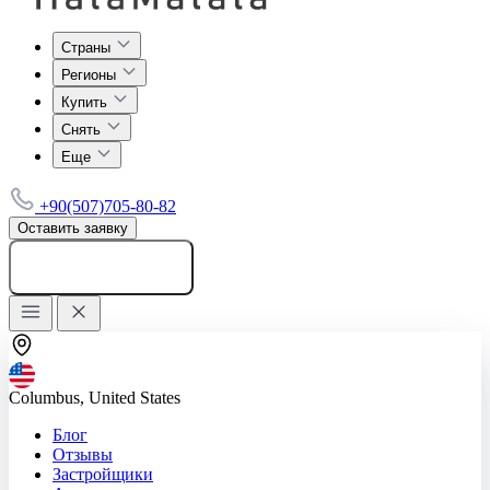
Страны
Регионы
Купить
Снять
Еще
+90(507)705-80-82
Оставить заявку
Добавить объявление
Columbus, United States
Блог
Отзывы
Застройщики