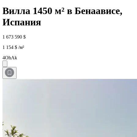
Вилла 1450 м² в Бенаависе,
Испания
1 673 590 $
1 154 $ /м²
4OhAk