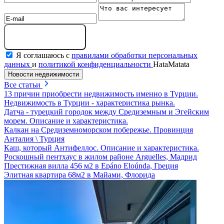
Отправить сообщение
Я соглашаюсь с
правилами обработки персональных
данных
и
политикой конфиденциальности
HataMatata
Новости недвижимости
Все статьи
13 причин приобрести недвижимость именно в Турции.
Недвижимость в Турции - характеристика рынка.
Датча - турецкий городок между Средиземным и Эгейским
морем. Описание и характеристика.
Калкан на Средиземноморском побережье. Провинция
Анталия \ Турция
Каш, который Антифеллос. Описание и характеристика.
Роскошный пентхаус в жилом районе Arguelles, Мадрид
Престижная вилла 456 м2 в Epáno Eloúnda, Греция
Элитная квартира 68м2 в Майами, Флорида