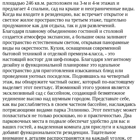
площадью 246 кв.м. расположен на 3-м и 4-м этажах и
предлагает 4 спальни, сад на крыше и неограниченные виды.
Когда вы входите в резиденцию, вас встречает открытое и
светлое жилое пространство на третьем этаже, тщательно
продуманное как для отдыха, так и для развлечений.
Благодаря плавному объединению гостиной и столовой
создается атмосфера экспансии, а большие окна заливают
пространство естественным светом, открывая панорамные
виды на окрестности. Кухня, оснащенная современной
бытовой техникой и отделкой премиум-класса, - это
настоящий восторг для шеф-повара. Благодаря элегантному
дизайну и функциональной планировке это идеальное
пространство для приготовления изысканных блюд или
проведения уютных посиделок. Поднявшись на четвертый
этаж, вы обнаружите частный оазис, который по-настоящему
выделяет этот пентхаус. Изюминкой этого уровня является
эксклюзивный сад с бассейном, создающий безмятежное
уединение высоко над шумным городом. Представьте себе,
как вы расслабляетесь в своем частном бассейне, наслаждаясь
потрясающими видами парка Эллинико. Этот пентхаус может
похвастаться не только роскошью, но и практичностью. Два
парковочных места в подвале обеспечат удобство для вас и
ваших гостей, а выделенная комната для прислуги и кладовая
добавят функциональности резиденции. Тщательное
внимание к деталям распространяется на каждый уголок, от