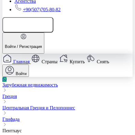
Агентства
+90(507)705-80-82
Добавить объявление
Войти / Регистрация
Главная
Страны
Купить
Снять
Войти
Зарубежная недвижимость
Греция
Центральная Греция и Пелопоннес
Глифада
Пентхаус