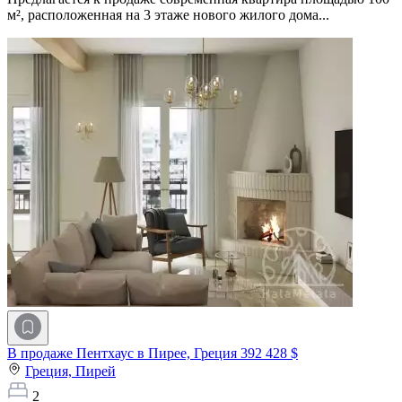
м², расположенная на 3 этаже нового жилого дома...
В продаже Пентхаус в Пирее, Греция
392 428 $
Греция,
Пирей
2