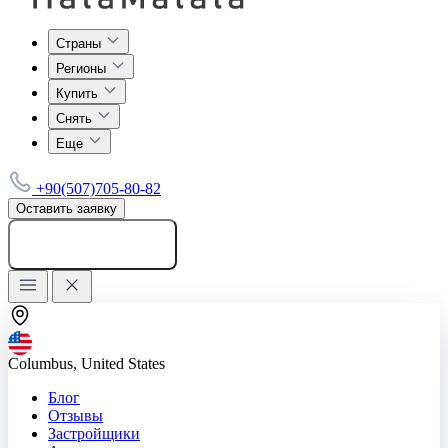
Страны
Регионы
Купить
Снять
Еще
+90(507)705-80-82
Оставить заявку
Добавить объявление
Columbus, United States
Блог
Отзывы
Застройщики