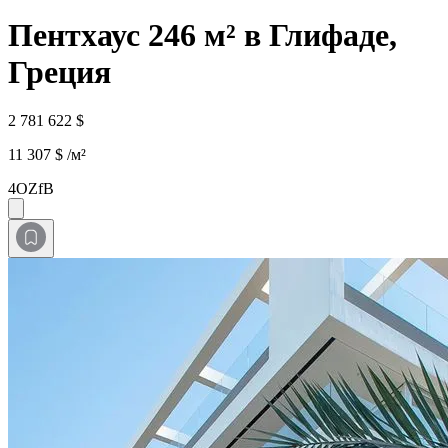
Пентхаус 246 м² в Глифаде,
Греция
2 781 622 $
11 307 $ /м²
4OZfB