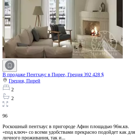
В продаже Пентхаус в Пирее, Греция
392 428 $
Греция,
Пирей
2
2
96
Роскошный пентхаус в пригороде Афин площадью 96м.кв.
«под ключ» со всеми удобствами прекрасно подойдет как для
личного проживания, так и...