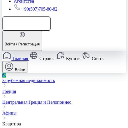
Агентства
+90(507)705-80-82
Добавить объявление
Войти / Регистрация
Главная
Страны
Купить
Снять
Войти
Зарубежная недвижимость
Греция
Центральная Греция и Пелопоннес
Афины
Квартира