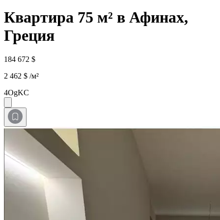
Квартира 75 м² в Афинах,
Греция
184 672 $
2 462 $ /м²
4OgKC