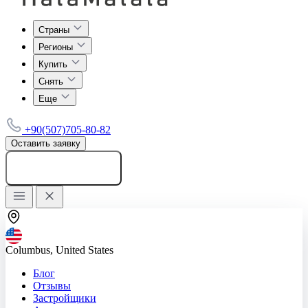
Страны
Регионы
Купить
Снять
Еще
+90(507)705-80-82
Оставить заявку
Добавить объявление
Columbus, United States
Блог
Отзывы
Застройщики