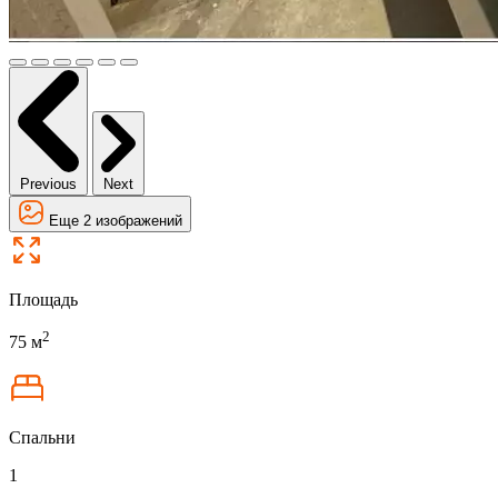
Previous
Next
Еще 2 изображений
Площадь
2
75 м
Спальни
1