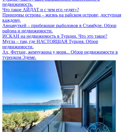
недвижимость.
Что такое АЙДАТ и с чем его «едят»?
Принцевы острова – жизнь на райском острове, доступная
каждому.
Авнавуткей – прибежище рыболовов в Стамбуле. Обзор
района и недвижимости.
ИСКАН на недвижимость в Турции. Что это такое?
Мугла – там, где НАСТОЯЩАЯ Турция. Обзор
недвижимости.
Ах, Фетхие, жемчужина у моря... Обзор недвижимости в
турецком Эдеме.