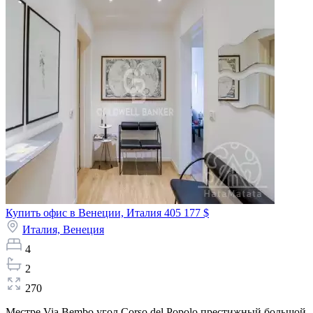
Купить офис в Венеции, Италия
405 177 $
Италия,
Венеция
4
2
270
Местре Via Bembo угол Corso del Popolo престижный большой