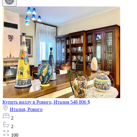
Купить виллу в Ровиго, Италия
548 806 $
Италия,
Ровиго
2
2
100