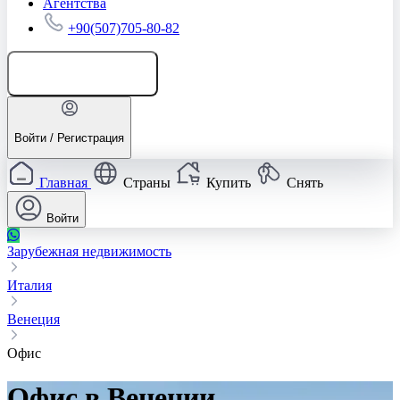
Агентства
+90(507)705-80-82
Добавить объявление
Войти / Регистрация
Главная
Страны
Купить
Снять
Войти
Зарубежная недвижимость
Италия
Венеция
Офис
Офис в Венеции