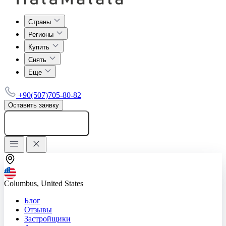
Страны
Регионы
Купить
Снять
Еще
+90(507)705-80-82
Оставить заявку
Добавить объявление
Columbus, United States
Блог
Отзывы
Застройщики