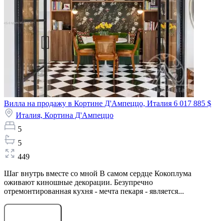
Вилла на продажу в Кортине Д'Ампеццо, Италия
6 017 885 $
Италия,
Кортина Д'Ампеццо
5
5
449
Шаг внутрь вместе со мной В самом сердце Кокоплума
оживают киношные декорации. Безупречно
отремонтированная кухня - мечта пекаря - является...
Оставить заявку