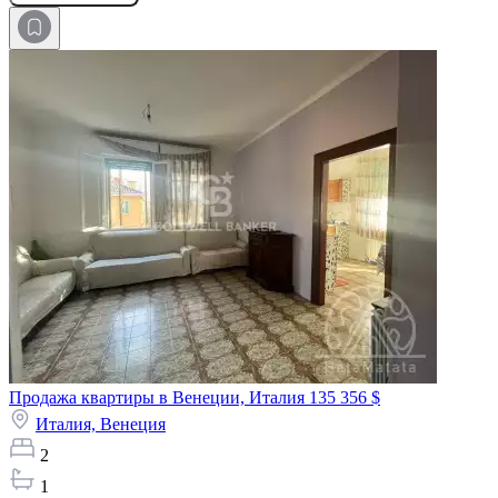
Продажа квартиры в Венеции, Италия
135 356 $
Италия,
Венеция
2
1