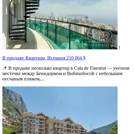
!
В продаже Квартира, Испания
210 064 $
📌 В продаже несколько квартир в Cala de Finestrat — уютном
местечке между Бенидормом и Вийяхойосой с небольшим
песчаным пляжем,...