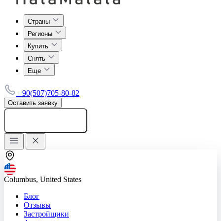
Страны
Регионы
Купить
Снять
Еще
+90(507)705-80-82
Оставить заявку
Добавить объявление
Columbus, United States
Блог
Отзывы
Застройщики