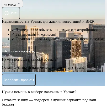
на город
Найти
Недвижимость в Уреках для жизни, инвестиций и ВНЖ
✓ Проверенные объекты напрямую от застройщиков
✓ Без переплат и комиссий
✓ Гарантия чистоты сделки и поддержка после покупки
Запросить проекты
Нужна помощь в выборе объекта?
Оставьте заявку и наш менеджер свяжется с вами.
Запросить проекты
Нужна помощь в выборе магазины в Уреках?
Оставьте заявку — подберём 3 лучших варианта под ваш
бюджет