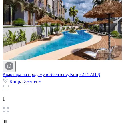
Квартира на продажу в Эсентепе, Кипр
214 731 $
Кипр,
Эсентепе
1
38