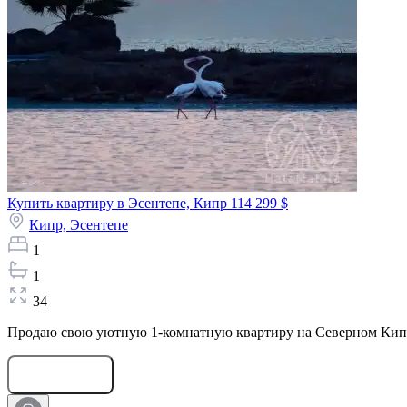
Купить квартиру в Эсентепе, Кипр
114 299 $
Кипр,
Эсентепе
1
1
34
Продаю свою уютную 1-комнатную квартиру на Северном Кипре,
Оставить заявку