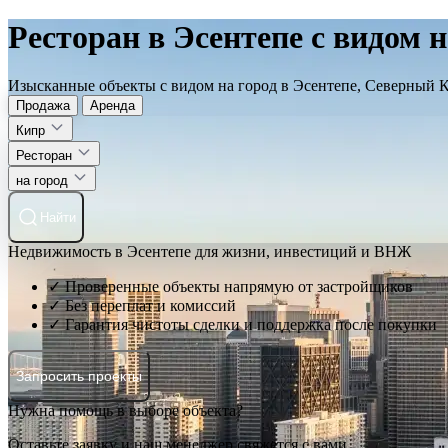
Ресторан в Эсентепе с видом н
Изысканные объекты с видом на город в Эсентепе, Северный 
Продажа
Аренда
Кипр
Ресторан
на город
Найти
Недвижимость в Эсентепе для жизни, инвестиций и ВНЖ
✓ Проверенные объекты напрямую от застройщиков
✓ Без переплат и комиссий
✓ Гарантия чистоты сделки и поддержка после покупки
Запросить проекты
Нужна помощь в выборе объекта?
Оставьте заявку и наш менеджер свяжется с вами.