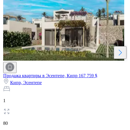
Продажа квартиры в Эсентепе, Кипр
167 759 $
Кипр,
Эсентепе
1
80