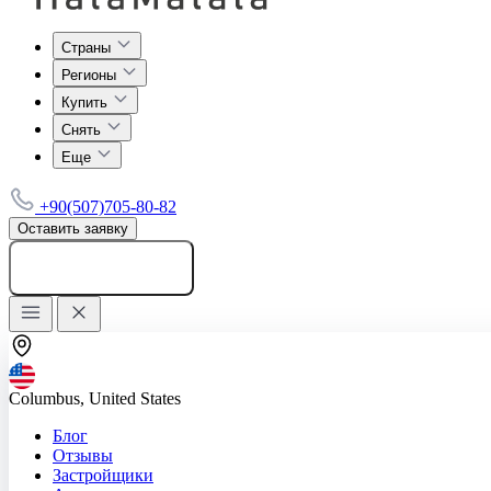
Страны
Регионы
Купить
Снять
Еще
+90(507)705-80-82
Оставить заявку
Добавить объявление
Columbus, United States
Блог
Отзывы
Застройщики