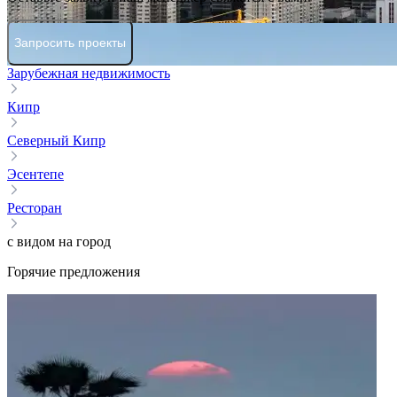
Запросить проекты
Зарубежная недвижимость
Кипр
Северный Кипр
Эсентепе
Ресторан
с видом на город
Горячие предложения