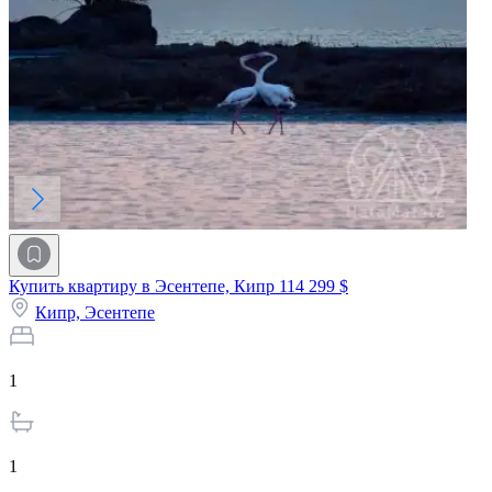
Купить квартиру в Эсентепе, Кипр
114 299 $
Кипр,
Эсентепе
1
1