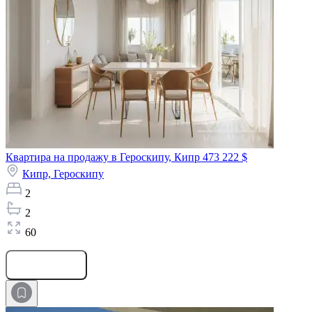
Квартира на продажу в Героскипу, Кипр
473 222 $
Кипр,
Героскипу
2
2
60
Оставить заявку