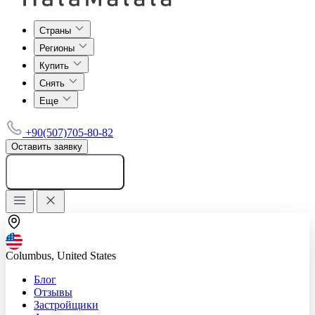
Страны
Регионы
Купить
Снять
Еще
+90(507)705-80-82
Оставить заявку
Добавить объявление
Columbus, United States
Блог
Отзывы
Застройщики