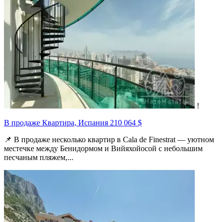
!
В продаже Квартира, Испания
210 064 $
📌 В продаже несколько квартир в Cala de Finestrat — уютном
местечке между Бенидормом и Вийяхойосой с небольшим
песчаным пляжем,...