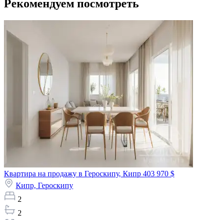
Рекомендуем посмотреть
Квартира на продажу в Героскипу, Кипр
403 970 $
Кипр,
Героскипу
2
2