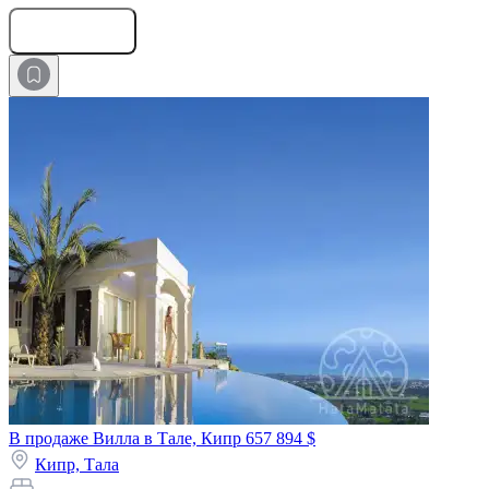
Оставить заявку
В продаже Вилла в Тале, Кипр
657 894 $
Кипр,
Тала