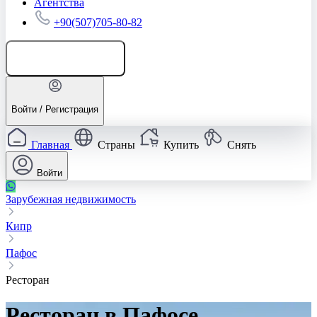
Агентства
+90(507)705-80-82
Добавить объявление
Войти / Регистрация
Главная
Страны
Купить
Снять
Войти
Зарубежная недвижимость
Кипр
Пафос
Ресторан
Ресторан в Пафосе