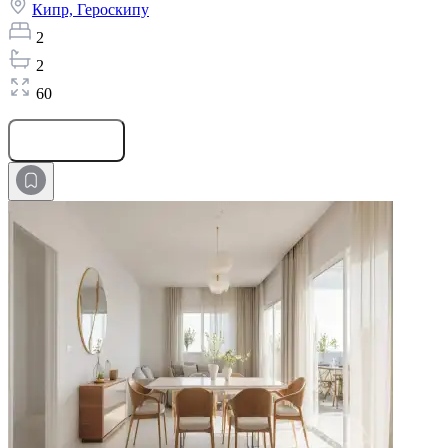
Кипр,
Героскипу
2
2
60
Оставить заявку