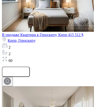
В продаже Квартира в Героскипу, Кипр
415 512 $
Кипр,
Героскипу
2
2
60
Оставить заявку