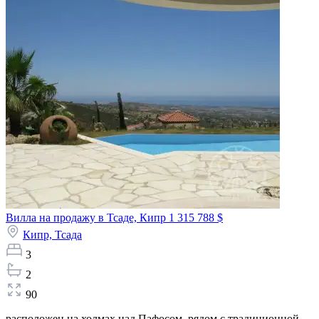
Вилла на продажу в Тсаде, Кипр
1 315 788 $
Кипр,
Тсада
3
2
90
расположен на холмах над Пафосом, рядом с традиционной