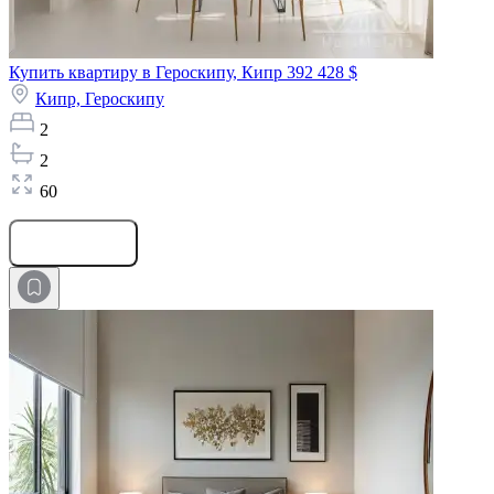
Купить квартиру в Героскипу, Кипр
392 428 $
Кипр,
Героскипу
2
2
60
Оставить заявку