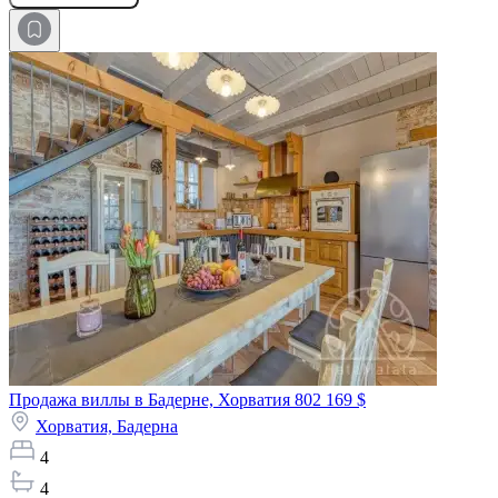
Продажа виллы в Бадерне, Хорватия
802 169 $
Хорватия,
Бадерна
4
4