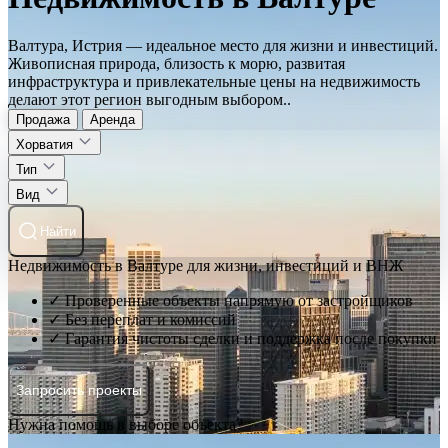
Валтура, Истрия — идеальное место для жизни и инвестиций.
Живописная природа, близость к морю, развитая
инфраструктура и привлекательные цены на недвижимость
делают этот регион выгодным выбором..
Продажа
Аренда
Хорватия
Тип
Вид
Найти
Недвижимость в Валтуре для жизни, инвестиций и ВНЖ
✓ Проверенные объекты напрямую от застройщиков
✓ Без переплат и комиссий
✓ Гарантия чистоты сделки и поддержка после покупки
Запросить проекты
Нужна помощь в выборе объекта?