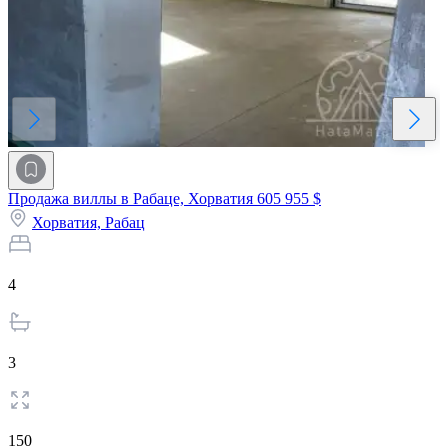
Продажа виллы в Рабаце, Хорватия
605 955 $
Хорватия,
Рабац
4
3
150