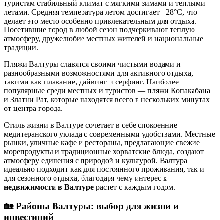
туристам стабильный климат с мягкими зимами и теплыми
летами. Средняя температура летом достигает +28°C, что
делает это место особенно привлекательным для отдыха.
Посетившие город в любой сезон подчеркивают теплую
атмосферу, дружелюбие местных жителей и национальные
традиции.
Пляжи Валтуры славятся своими чистыми водами и
разнообразными возможностями для активного отдыха,
такими как плавание, дайвинг и серфинг. Наиболее
популярные среди местных и туристов — пляжи Копакабана
и Златни Рат, которые находятся всего в нескольких минутах
от центра города.
Стиль жизни в Валтуре сочетает в себе спокоенние
медитеранского уклада с современными удобствами. Местные
рынки, уличные кафе и рестораны, предлагающие свежие
морепродукты и традиционные хорватские блюда, создают
атмосферу единения с природой и культурой. Валтура
идеально подходит как для постоянного проживания, так и
для сезонного отдыха, благодаря чему интерес к
недвижимости в Валтуре
растет с каждым годом.
🏡
Районы Валтуры: выбор для жизни и
инвестиций