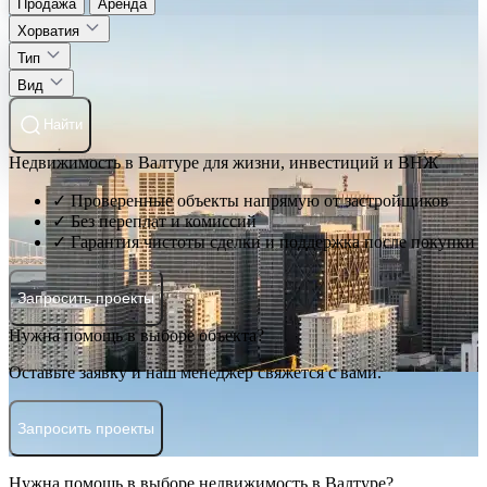
Продажа
Аренда
Хорватия
Тип
Вид
Найти
Недвижимость в Валтуре для жизни, инвестиций и ВНЖ
✓ Проверенные объекты напрямую от застройщиков
✓ Без переплат и комиссий
✓ Гарантия чистоты сделки и поддержка после покупки
Запросить проекты
Нужна помощь в выборе объекта?
Оставьте заявку и наш менеджер свяжется с вами.
Запросить проекты
Нужна помощь в выборе недвижимость в Валтуре?