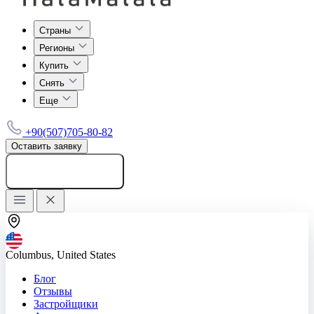
Страны
Регионы
Купить
Снять
Еще
+90(507)705-80-82
Оставить заявку
Добавить объявление
Columbus, United States
Блог
Отзывы
Застройщики