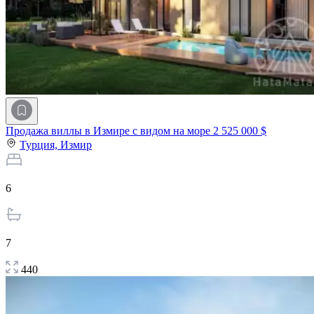
Продажа виллы в Измире с видом на море
2 525 000 $
Турция,
Измир
6
7
440