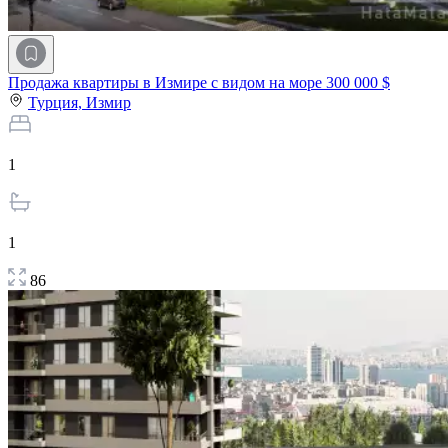
Продажа квартиры в Измире с видом на море
300 000 $
Турция,
Измир
1
1
86