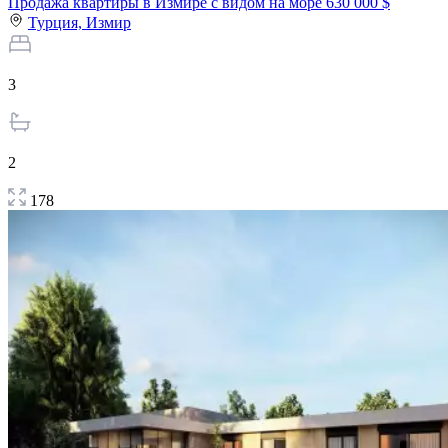
Продажа квартиры в Измире с видом на море
630 000 $
Турция,
Измир
3
2
178