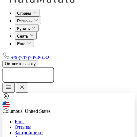
Страны
Регионы
Купить
Снять
Еще
+90(507)705-80-82
Оставить заявку
Добавить объявление
Columbus, United States
Блог
Отзывы
Застройщики