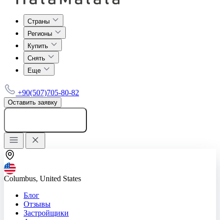
Страны
Регионы
Купить
Снять
Еще
+90(507)705-80-82
Оставить заявку
Добавить объявление
Columbus, United States
Блог
Отзывы
Застройщики