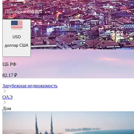
Подобрать объект
USD
доллар США
ЦБ РФ
82.17 ₽
Зарубежная недвижимость
ОАЭ
Дом