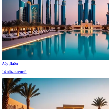
Абу-Даби
14
объявлений