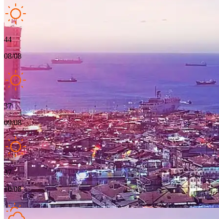
44
08/08
37
09/08
37
10/08