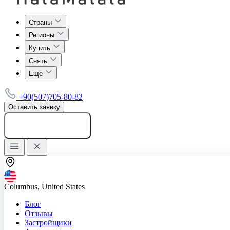
Страны
Регионы
Купить
Снять
Еще
+90(507)705-80-82
Оставить заявку
Добавить объявление
Columbus, United States
Блог
Отзывы
Застройщики