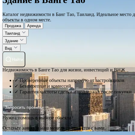
Каталог недвижимости в Банг Тао, Таиланд. Идеальное место 
объекты в одном месте.
Продажа
Аренда
Таиланд
Здание
Вид
Найти
Недвижимость в Банге Тао для жизни, инвестиций и ВНЖ
✓ Проверенные объекты напрямую от застройщиков
✓ Без переплат и комиссий
✓ Гарантия чистоты сделки и поддержка после покупки
Запросить проекты
Нужна помощь в выборе объекта?
Оставьте заявку и наш менеджер свяжется с вами.