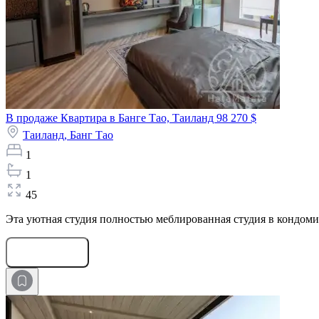
В продаже Квартира в Банге Тао, Таиланд
98 270 $
Таиланд,
Банг Тао
1
1
45
Эта уютная студия полностью меблированная студия в кондомин
Оставить заявку