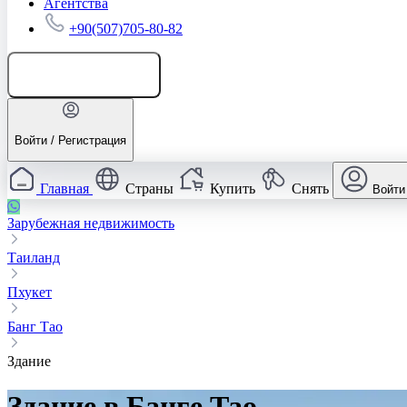
Агентства
+90(507)705-80-82
Добавить объявление
Войти / Регистрация
Главная
Страны
Купить
Снять
Войти
Зарубежная недвижимость
Таиланд
Пхукет
Банг Тао
Здание
Здание в Банге Тао