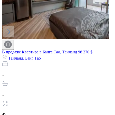
В продаже Квартира в Банге Тао, Таиланд
98 270 $
Таиланд,
Банг Тао
1
1
45