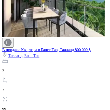
В продаже Квартира в Банге Тао, Таиланд
800 000 $
Таиланд,
Банг Тао
2
2
99