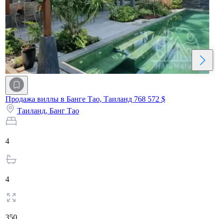
Продажа виллы в Банге Тао, Таиланд
768 572 $
Таиланд,
Банг Тао
4
4
350