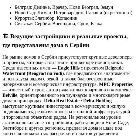
Белград: Дедиње, Врачар, Нови Београд, Земун
Нови Сад: Лиман, Петроварадин, Салаши (окрестности)
Курорты: Златибор, Копаоник
Сельская Сербия: Воеводина, Срем, Бачка
🏗️
Ведущие застройщики и реальные проекты,
где представлены дома в Сербии
На рынке домов в Сербии присутствуют крупные девелоперы
и проекты, которые стоит знать при выборе новостройки.
Среди известных имен —
Eagle Hills
с проектом
Belgrade
Waterfront (Beograd na vodi)
, где предлагаются апартаменты
и пентхаусы рядом с рекой, а также благоустроенные
набережные и коммерческая инфраструктура.
MPC Properties
— известный игрок, автор ряда жилых кварталов и комплекса
Belville
, ориентированного на таунхаусы и многоквартирные
дома в пригородах.
Delta Real Estate / Delta Holding
выступает крупным инвестором в коммерческую и жилую
недвижимость, реализуя проекты с полной инфраструктурой
и торговыми объектами рядом. На региональном уровне
активны локальные застройщики, работающие в Нови Саде,
Златиборе и других регионах, предлагая дома и шале под
ключ с возможностью рассрочки и пакетов управления