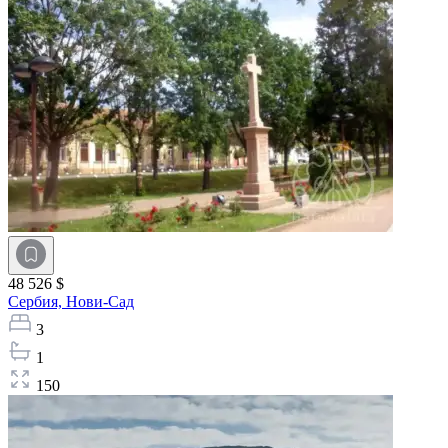
48 526 $
Сербия,
Нови-Сад
3
1
150