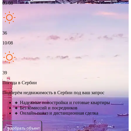
09/08
36
10/08
39
Погода в Сербии
Подберём недвижимость в Сербии под ваш запрос
🔸 Надежные новостройки и готовые квартиры
🔸 Без комиссий и посредников
🔸 Онлайн-показ и дистанционная сделка
Подобрать объект