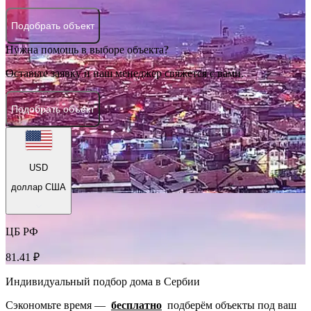
Подобрать объект
Нужна помощь в выборе объекта?
Оставьте заявку и наш менеджер свяжется с вами.
Подобрать объект
USD
доллар США
ЦБ РФ
81.41 ₽
Индивидуальный подбор дома в Сербии
Сэкономьте время —
бесплатно
подберём объекты под ваш