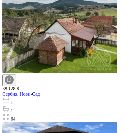
38 128 $
Сербия,
Нови-Сад
1
1
64