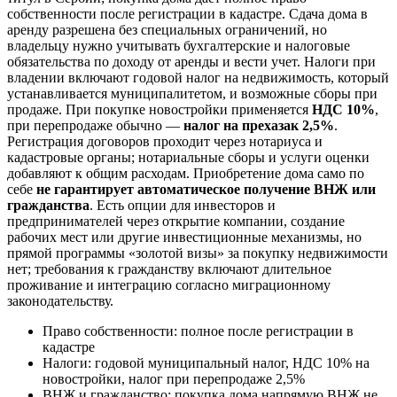
собственности после регистрации в кадастре. Сдача дома в
аренду разрешена без специальных ограничений, но
владельцу нужно учитывать бухгалтерские и налоговые
обязательства по доходу от аренды и вести учет. Налоги при
владении включают годовой налог на недвижимость, который
устанавливается муниципалитетом, и возможные сборы при
продаже. При покупке новостройки применяется
НДС 10%
,
при перепродаже обычно —
налог на прехазак 2,5%
.
Регистрация договоров проходит через нотариуса и
кадастровые органы; нотариальные сборы и услуги оценки
добавляют к общим расходам. Приобретение дома само по
себе
не гарантирует автоматическое получение ВНЖ или
гражданства
. Есть опции для инвесторов и
предпринимателей через открытие компании, создание
рабочих мест или другие инвестиционные механизмы, но
прямой программы «золотой визы» за покупку недвижимости
нет; требования к гражданству включают длительное
проживание и интеграцию согласно миграционному
законодательству.
Право собственности: полное после регистрации в
кадастре
Налоги: годовой муниципальный налог, НДС 10% на
новостройки, налог при перепродаже 2,5%
ВНЖ и гражданство: покупка дома напрямую ВНЖ не