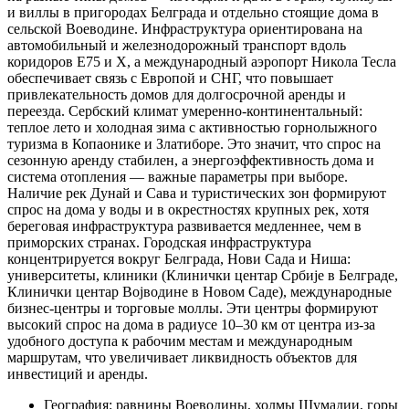
и виллы в пригородах Белграда и отдельно стоящие дома в
сельской Воеводине. Инфраструктура ориентирована на
автомобильный и железнодорожный транспорт вдоль
коридоров E75 и X, а международный аэропорт Никола Тесла
обеспечивает связь с Европой и СНГ, что повышает
привлекательность домов для долгосрочной аренды и
переезда. Сербский климат умеренно-континентальный:
теплое лето и холодная зима с активностью горнолыжного
туризма в Копаонике и Златиборе. Это значит, что спрос на
сезонную аренду стабилен, а энергоэффективность дома и
система отопления — важные параметры при выборе.
Наличие рек Дунай и Сава и туристических зон формируют
спрос на дома у воды и в окрестностях крупных рек, хотя
береговая инфраструктура развивается медленнее, чем в
приморских странах. Городская инфраструктура
концентрируется вокруг Белграда, Нови Сада и Ниша:
университеты, клиники (Клинички центар Србије в Белграде,
Клинички центар Војводине в Новом Саде), международные
бизнес-центры и торговые моллы. Эти центры формируют
высокий спрос на дома в радиусе 10–30 км от центра из-за
удобного доступа к рабочим местам и международным
маршрутам, что увеличивает ликвидность объектов для
инвестиций и аренды.
География: равнины Воеводины, холмы Шумадии, горы