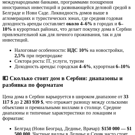
международными банками, программами поощрения
иностранных инвестиций и развивающейся деловой средой в
Белграде и Нови Саде. Ликвидность домов выше в
агломерациях и туристических зонах, где средняя годовая
доходность аренды составляет
около 4–6%
в городах и
6–
10%
в курортных районах, что делает покупку дома в Сербии
привлекательной как для личного проживания, так и для
инвестиций.
Налоговые особенности:
НДС 10%
на новостройки,
2,5%
при перепродаже
Сектора роста: IT, услуги, туризм
Доходность аренды: городская
4–6%
, курортная
6–10%
💶
Сколько стоит дом в Сербии: диапазоны и
разбивка по форматам
Цена дома в Сербии варьируется в широком диапазоне от
33
117 $
до
2 283 939 $
, что отражает разницу между сельскими
объектами и премиальными виллами в столице. Средние
диапазоны и типичные характеристики по локациям и
форматам:
Белград (Нови Београд, Дедиње, Врачар):
$150 000 — $1
500 000
. Частные виллы в Дедиње и Сеняк часто стоят