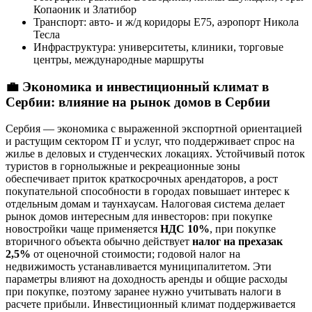
Копаоник и Златибор
Транспорт: авто- и ж/д коридоры E75, аэропорт Никола
Тесла
Инфраструктура: университеты, клиники, торговые
центры, международные маршруты
💼
Экономика и инвестиционный климат в
Сербии: влияние на рынок домов в Сербии
Сербия — экономика с выраженной экспортной ориентацией
и растущим сектором IT и услуг, что поддерживает спрос на
жилье в деловых и студенческих локациях. Устойчивый поток
туристов в горнолыжные и рекреационные зоны
обеспечивает приток краткосрочных арендаторов, а рост
покупательной способности в городах повышает интерес к
отдельным домам и таунхаусам. Налоговая система делает
рынок домов интересным для инвесторов: при покупке
новостройки чаще применяется
НДС 10%
, при покупке
вторичного объекта обычно действует
налог на прехазак
2,5%
от оценочной стоимости; годовой налог на
недвижимость устанавливается муниципалитетом. Эти
параметры влияют на доходность аренды и общие расходы
при покупке, поэтому заранее нужно учитывать налоги в
расчете прибыли. Инвестиционный климат поддерживается