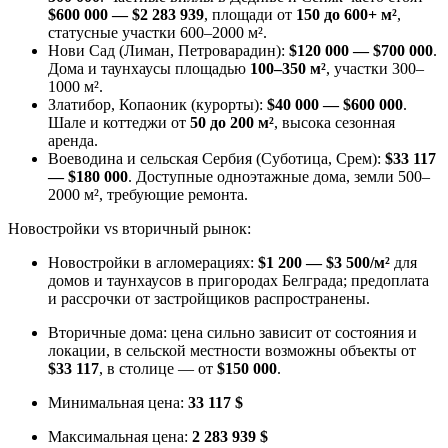
$600 000 — $2 283 939
, площади от
150 до 600+ м²
,
статусные участки 600–2000 м².
Нови Сад (Лиман, Петроварадин):
$120 000 — $700 000
.
Дома и таунхаусы площадью
100–350 м²
, участки 300–
1000 м².
Златибор, Копаоник (курорты):
$40 000 — $600 000
.
Шале и коттеджи от
50 до 200 м²
, высока сезонная
аренда.
Воеводина и сельская Сербия (Суботица, Срем):
$33 117
— $180 000
. Доступные одноэтажные дома, земли 500–
2000 м², требующие ремонта.
Новостройки vs вторичный рынок:
Новостройки в агломерациях:
$1 200 — $3 500/м²
для
домов и таунхаусов в пригородах Белграда; предоплата
и рассрочки от застройщиков распространены.
Вторичные дома: цена сильно зависит от состояния и
локации, в сельской местности возможны объекты от
$33 117
, в столице — от
$150 000
.
Минимальная цена:
33 117 $
Максимальная цена:
2 283 939 $