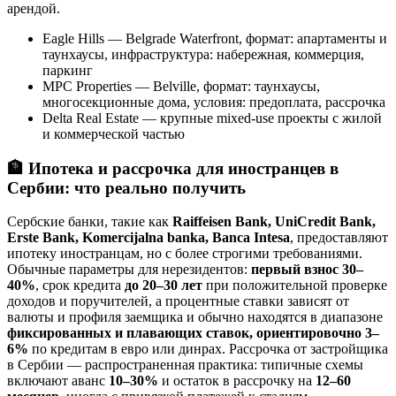
арендой.
Eagle Hills — Belgrade Waterfront, формат: апартаменты и
таунхаусы, инфраструктура: набережная, коммерция,
паркинг
MPC Properties — Belville, формат: таунхаусы,
многосекционные дома, условия: предоплата, рассрочка
Delta Real Estate — крупные mixed-use проекты с жилой
и коммерческой частью
🏦
Ипотека и рассрочка для иностранцев в
Сербии: что реально получить
Сербские банки, такие как
Raiffeisen Bank, UniCredit Bank,
Erste Bank, Komercijalna banka, Banca Intesa
, предоставляют
ипотеку иностранцам, но с более строгими требованиями.
Обычные параметры для нерезидентов:
первый взнос 30–
40%
, срок кредита
до 20–30 лет
при положительной проверке
доходов и поручителей, а процентные ставки зависят от
валюты и профиля заемщика и обычно находятся в диапазоне
фиксированных и плавающих ставок, ориентировочно 3–
6%
по кредитам в евро или динрах. Рассрочка от застройщика
в Сербии — распространенная практика: типичные схемы
включают аванс
10–30%
и остаток в рассрочку на
12–60