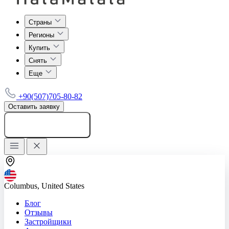
Страны
Регионы
Купить
Снять
Еще
+90(507)705-80-82
Оставить заявку
Добавить объявление
Columbus, United States
Блог
Отзывы
Застройщики