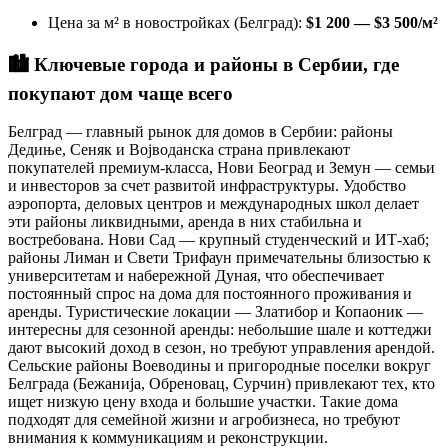
Цена за м² в новостройках (Белград):
$1 200 — $3 500/м²
🏙️
Ключевые города и районы в Сербии, где
покупают дом чаще всего
Белград — главный рынок для домов в Сербии: районы
Дедиње, Сеняк и Војводанска страна привлекают
покупателей премиум-класса, Нови Београд и Земун — семьи
и инвесторов за счет развитой инфраструктуры. Удобство
аэропорта, деловых центров и международных школ делает
эти районы ликвидными, аренда в них стабильна и
востребована. Нови Сад — крупный студенческий и ИТ-хаб;
районы Лиман и Свети Трифаун примечательны близостью к
университетам и набережной Дуная, что обеспечивает
постоянный спрос на дома для постоянного проживания и
аренды. Туристические локации — Златибор и Копаоник —
интересны для сезонной аренды: небольшие шале и коттеджи
дают высокий доход в сезон, но требуют управления арендой.
Сельские районы Воеводины и пригородные поселки вокруг
Белграда (Бежанија, Обреновац, Сурчин) привлекают тех, кто
ищет низкую цену входа и большие участки. Такие дома
подходят для семейной жизни и агробизнеса, но требуют
внимания к коммуникациям и реконструкции.