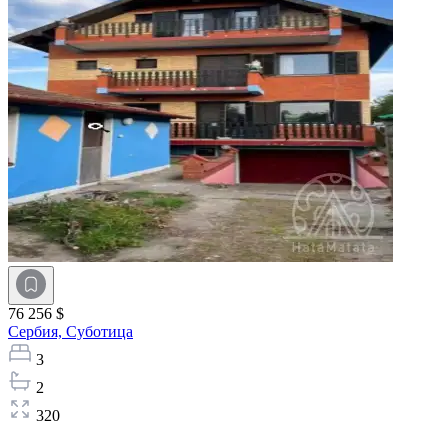
76 256 $
Сербия,
Суботица
3
2
320