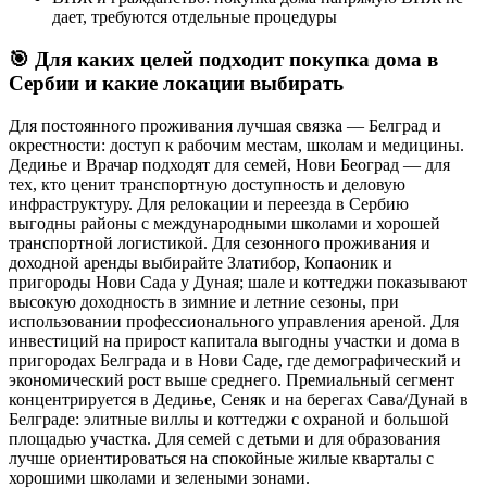
дает, требуются отдельные процедуры
🎯
Для каких целей подходит покупка дома в
Сербии и какие локации выбирать
Для постоянного проживания лучшая связка — Белград и
окрестности: доступ к рабочим местам, школам и медицины.
Дедиње и Врачар подходят для семей, Нови Београд — для
тех, кто ценит транспортную доступность и деловую
инфраструктуру. Для релокации и переезда в Сербию
выгодны районы с международными школами и хорошей
транспортной логистикой. Для сезонного проживания и
доходной аренды выбирайте Златибор, Копаоник и
пригороды Нови Сада у Дуная; шале и коттеджи показывают
высокую доходность в зимние и летние сезоны, при
использовании профессионального управления ареной. Для
инвестиций на прирост капитала выгодны участки и дома в
пригородах Белграда и в Нови Саде, где демографический и
экономический рост выше среднего. Премиальный сегмент
концентрируется в Дедиње, Сеняк и на берегах Сава/Дунай в
Белграде: элитные виллы и коттеджи с охраной и большой
площадью участка. Для семей с детьми и для образования
лучше ориентироваться на спокойные жилые кварталы с
хорошими школами и зелеными зонами.