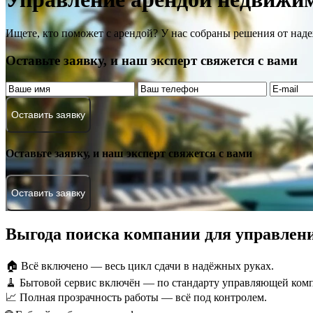
Ищете, кто поможет с арендой? У нас собраны решения от над
Оставьте заявку, и наш эксперт свяжется с вами
Оставить заявку
Оставьте заявку, и наш эксперт свяжется с вами
Оставить заявку
Выгода поиска компании для управлени
🏠 Всё включено — весь цикл сдачи в надёжных руках.
🧹 Бытовой сервис включён — по стандарту управляющей ком
📈 Полная прозрачность работы — всё под контролем.