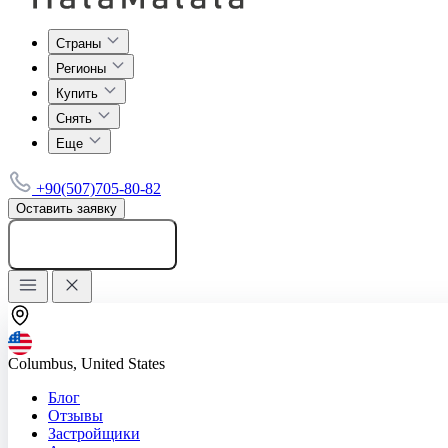
Страны
Регионы
Купить
Снять
Еще
+90(507)705-80-82
Оставить заявку
Добавить объявление
Columbus, United States
Блог
Отзывы
Застройщики