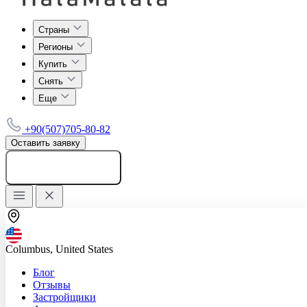
Страны
Регионы
Купить
Снять
Еще
+90(507)705-80-82
Оставить заявку
Добавить объявление
Columbus, United States
Блог
Отзывы
Застройщики