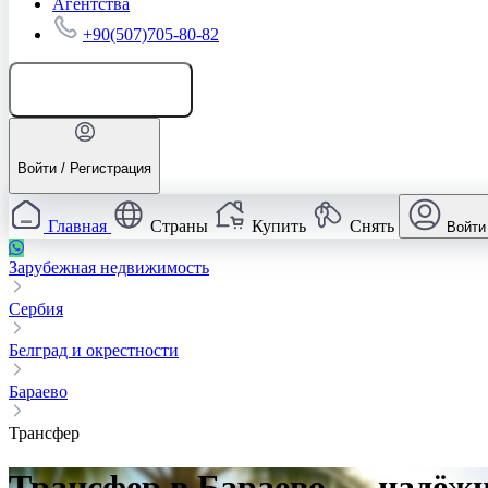
Агентства
+90(507)705-80-82
Добавить объявление
Войти / Регистрация
Главная
Страны
Купить
Снять
Войти
Зарубежная недвижимость
Сербия
Белград и окрестности
Бараево
Трансфер
Трансфер в Бараево — надёжн