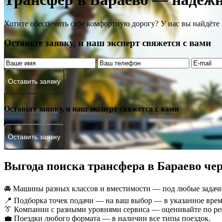
Хотите обеспечить себе комфортную дорогу? У нас вы найдёт
Оставьте заявку, и наш эксперт свяжется с вами
Оставить заявку
Оставьте заявку, и наш эксперт свяжется с вами
Оставить заявку
Выгода поиска трансфера в Бараево чер
🚘 Машины разных классов и вместимости — под любые задачи
📍 Подборка точек подачи — на ваш выбор — в указанное врем
👔 Компании с разными уровнями сервиса — оценивайте по ре
💼 Поездки любого формата — в наличии все типы поездок.