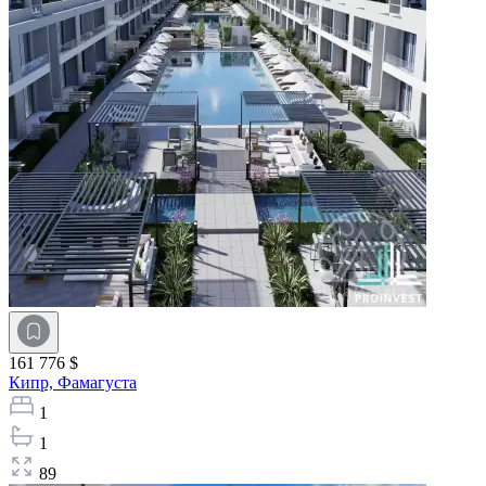
161 776 $
Кипр,
Фамагуста
1
1
89