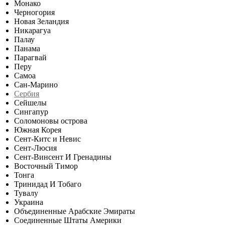
Монако
Черногория
Новая Зеландия
Никарагуа
Палау
Панама
Парагвай
Перу
Самоа
Сан-Марино
Сербия
Сейшелы
Сингапур
Соломоновы острова
Южная Корея
Сент-Китс и Невис
Сент-Люсия
Сент-Винсент И Гренадины
Восточный Тимор
Тонга
Тринидад И Тобаго
Тувалу
Украина
Объединенные Арабские Эмираты
Соединенные Штаты Америки