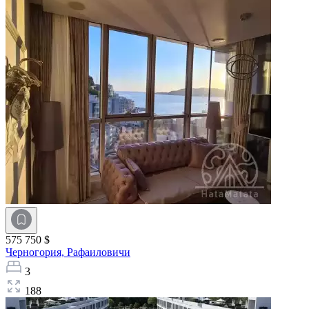
575 750 $
Черногория,
Рафаиловичи
3
188