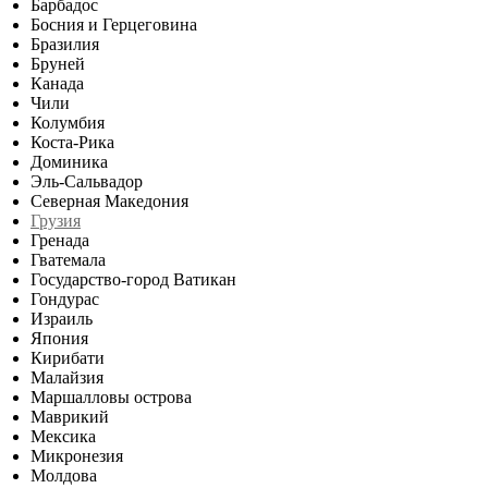
Барбадос
Босния и Герцеговина
Бразилия
Бруней
Канада
Чили
Колумбия
Коста-Рика
Доминика
Эль-Сальвадор
Северная Македония
Грузия
Гренада
Гватемала
Государство-город Ватикан
Гондурас
Израиль
Япония
Кирибати
Малайзия
Маршалловы острова
Маврикий
Мексика
Микронезия
Молдова