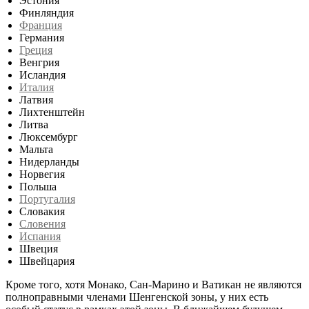
Эстония
Финляндия
Франция
Германия
Греция
Венгрия
Исландия
Италия
Латвия
Лихтенштейн
Литва
Люксембург
Мальта
Нидерланды
Норвегия
Польша
Португалия
Словакия
Словения
Испания
Швеция
Швейцария
Кроме того, хотя Монако, Сан-Марино и Ватикан не являются
полноправными членами Шенгенской зоны, у них есть