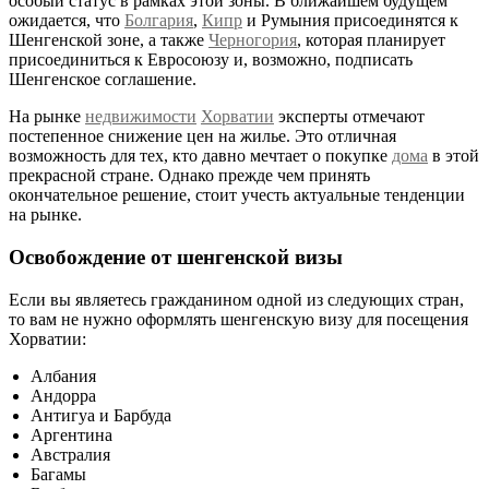
особый статус в рамках этой зоны. В ближайшем будущем
ожидается, что
Болгария
,
Кипр
и Румыния присоединятся к
Шенгенской зоне, а также
Черногория
, которая планирует
присоединиться к Евросоюзу и, возможно, подписать
Шенгенское соглашение.
На рынке
недвижимости
Хорватии
эксперты отмечают
постепенное снижение цен на жилье. Это отличная
возможность для тех, кто давно мечтает о покупке
дома
в этой
прекрасной стране. Однако прежде чем принять
окончательное решение, стоит учесть актуальные тенденции
на рынке.
Освобождение от шенгенской визы
Если вы являетесь гражданином одной из следующих стран,
то вам не нужно оформлять шенгенскую визу для посещения
Хорватии:
Албания
Андорра
Антигуа и Барбуда
Аргентина
Австралия
Багамы