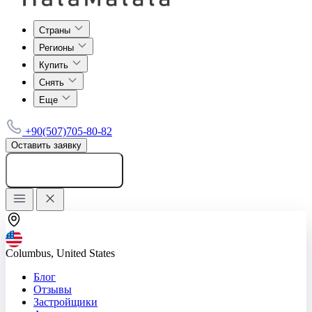
Страны
Регионы
Купить
Снять
Еще
+90(507)705-80-82
Оставить заявку
Добавить объявление
Columbus, United States
Блог
Отзывы
Застройщики