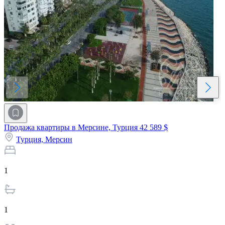
Продажа квартиры в Мерсине, Турция
42 589 $
Турция,
Мерсин
1
1