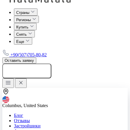
Страны
Регионы
Купить
Снять
Еще
+90(507)705-80-82
Оставить заявку
Добавить объявление
Columbus, United States
Блог
Отзывы
Застройщики