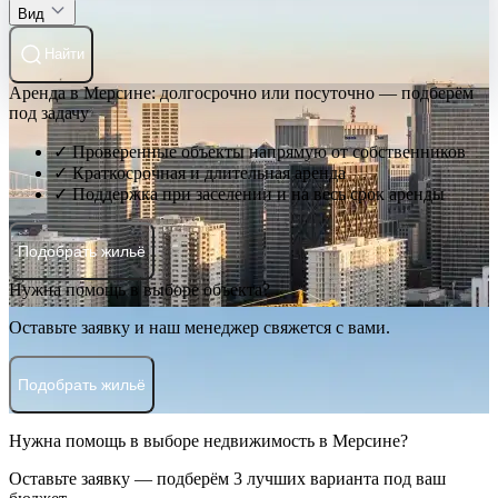
Вид
Найти
Аренда в Мерсине: долгосрочно или посуточно — подберём
под задачу
✓ Проверенные объекты напрямую от собственников
✓ Краткосрочная и длительная аренда
✓ Поддержка при заселении и на весь срок аренды
Подобрать жильё
Нужна помощь в выборе объекта?
Оставьте заявку и наш менеджер свяжется с вами.
Подобрать жильё
Нужна помощь в выборе недвижимость в Мерсине?
Оставьте заявку — подберём 3 лучших варианта под ваш