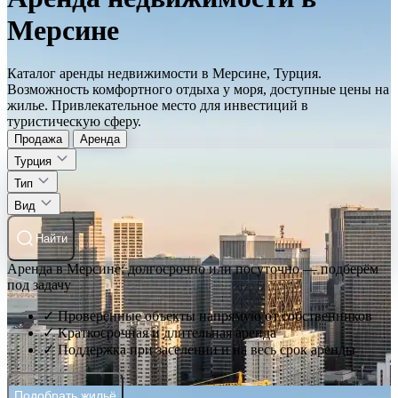
Мерсине
Каталог аренды недвижимости в Мерсине, Турция.
Возможность комфортного отдыха у моря, доступные цены на
жилье. Привлекательное место для инвестиций в
туристическую сферу.
Продажа
Аренда
Турция
Тип
Вид
Найти
Аренда в Мерсине: долгосрочно или посуточно — подберём
под задачу
✓ Проверенные объекты напрямую от собственников
✓ Краткосрочная и длительная аренда
✓ Поддержка при заселении и на весь срок аренды
Подобрать жильё