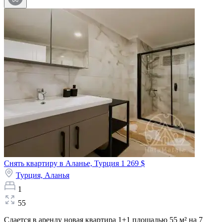
Снять квартиру в Аланье, Турция
1 269 $
Турция,
Аланья
1
55
Сдается в аренду новая квартира 1+1 площадью 55 м² на 7