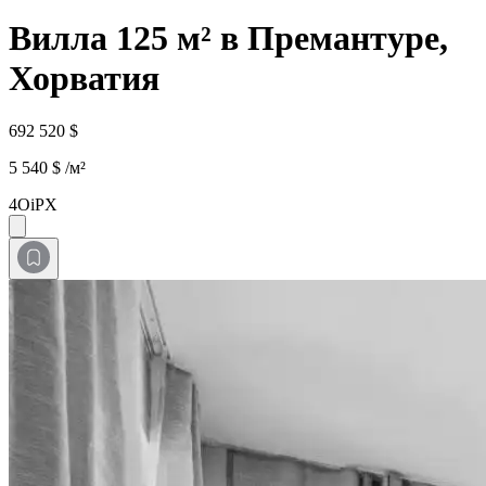
Вилла 125 м² в Премантуре,
Хорватия
692 520 $
5 540 $ /м²
4OiPX