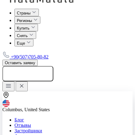
Страны
Регионы
Купить
Снять
Еще
+90(507)705-80-82
Оставить заявку
Добавить объявление
Columbus, United States
Блог
Отзывы
Застройщики