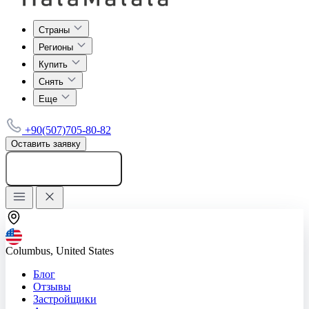
Страны
Регионы
Купить
Снять
Еще
+90(507)705-80-82
Оставить заявку
Добавить объявление
Columbus, United States
Блог
Отзывы
Застройщики