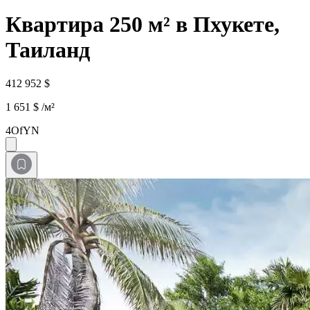
Квартира 250 м² в Пхукете,
Таиланд
412 952 $
1 651 $ /м²
4OfYN