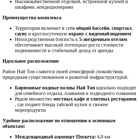
Высококачественной отделкой, встроенной кухней и
шкафами, кондиционерами
Преимущества комплекса
Территория включает в себя
общий бассейн
,
спортзал
,
сауну
и круглосуточную
охрану с видеонаблюдением
Непосредственная близость к
5-звездочным отелям
обеспечивает высокий потенциал роста стоимости
недвижимости и стабильный доход от аренды
Идеальное расположение
Район Най Тон славится своей атмосферой спокойствия,
природным существованием и развитой инфраструктурой.
Бирюзовые водные волны Най Тон
идеально подходят
для семейного отдыха, плавания и подводного плавания
Рядом множество
местных кафе и элитных ресторанов
, где подают блюда тайской кухни и свежие
морепродукты
Удобное расположение по отношению к основным
объектам:
Международный аэропорт Пхукета:
4,8 км