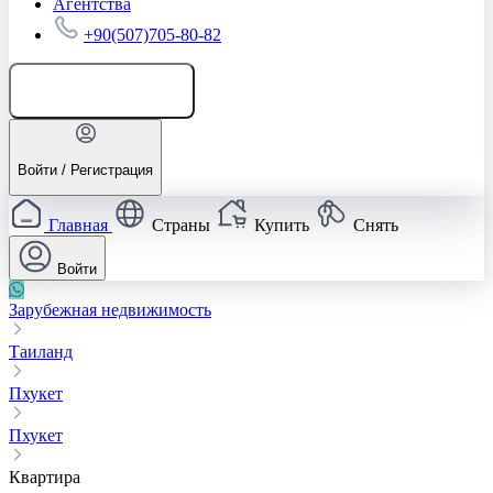
Агентства
+90(507)705-80-82
Добавить объявление
Войти / Регистрация
Главная
Страны
Купить
Снять
Войти
Зарубежная недвижимость
Таиланд
Пхукет
Пхукет
Квартира