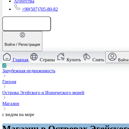
Агентства
+90(507)705-80-82
Добавить объявление
Войти / Регистрация
Главная
Страны
Купить
Снять
Войти
Зарубежная недвижимость
Греция
Острова Эгейского и Ионического морей
Магазин
с видом на море
Магазин в Островах Эгейског