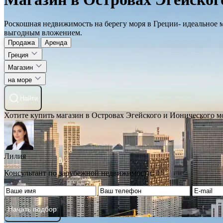
Роскошная недвижимость на берегу моря в Греции- идеальное 
выгодным вложением.
Продажа
Аренда
Греция
Магазин
на море
Найти
Хотите купить магазин в Островах Эгейского и Ионического м
Лилия
Консультант по зарубежной недвижимости
Начать подбор