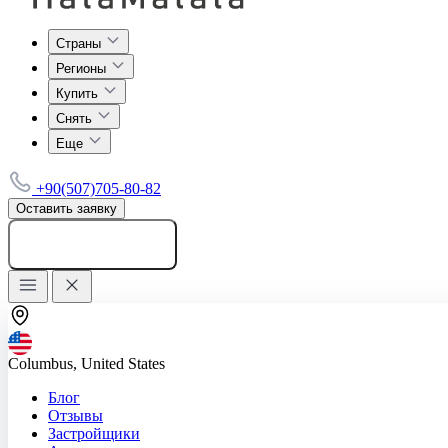
Страны
Регионы
Купить
Снять
Еще
+90(507)705-80-82
Оставить заявку
Добавить объявление
Columbus, United States
Блог
Отзывы
Застройщики