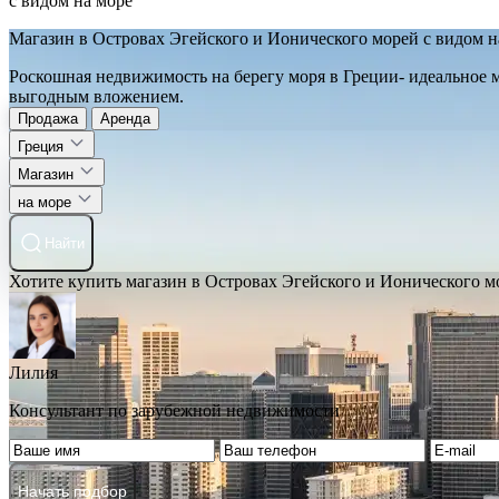
с видом на море
Магазин в Островах Эгейского и Ионического морей с видом н
Роскошная недвижимость на берегу моря в Греции- идеальное 
выгодным вложением.
Продажа
Аренда
Греция
Магазин
на море
Найти
Хотите купить магазин в Островах Эгейского и Ионического м
Лилия
Консультант по зарубежной недвижимости
Начать подбор