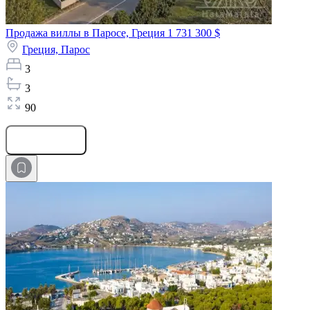
Продажа виллы в Паросе, Греция
1 731 300 $
Греция,
Парос
3
3
90
Оставить заявку