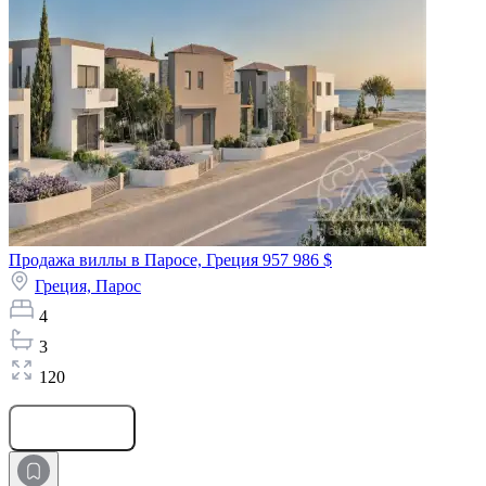
Продажа виллы в Паросе, Греция
957 986 $
Греция,
Парос
4
3
120
Оставить заявку