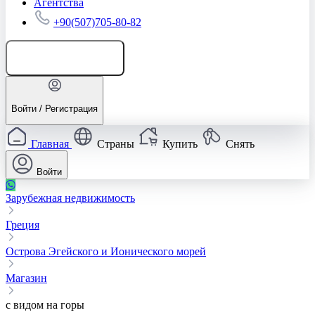
Агентства
+90(507)705-80-82
Добавить объявление
Войти / Регистрация
Главная
Страны
Купить
Снять
Войти
Зарубежная недвижимость
Греция
Острова Эгейского и Ионического морей
Магазин
с видом на горы