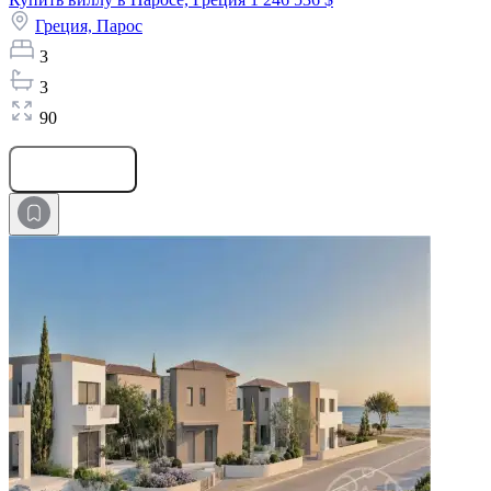
Греция,
Парос
3
3
90
Оставить заявку