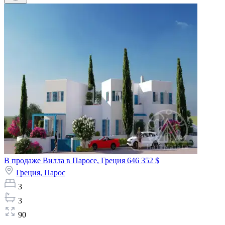
В продаже Вилла в Паросе, Греция
646 352 $
Греция,
Парос
3
3
90