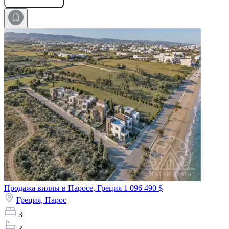
Продажа виллы в Паросе, Греция
1 096 490 $
Греция,
Парос
3
3