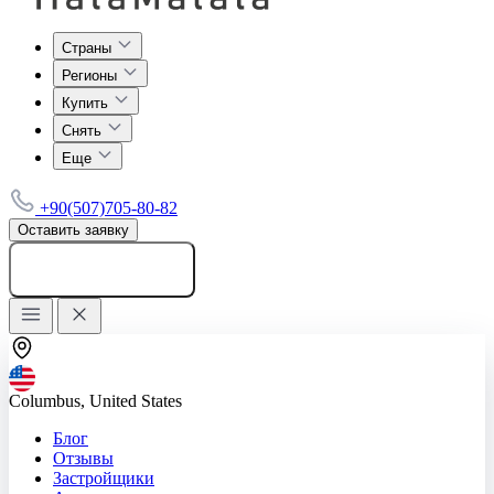
Страны
Регионы
Купить
Снять
Еще
+90(507)705-80-82
Оставить заявку
Добавить объявление
Columbus, United States
Блог
Отзывы
Застройщики