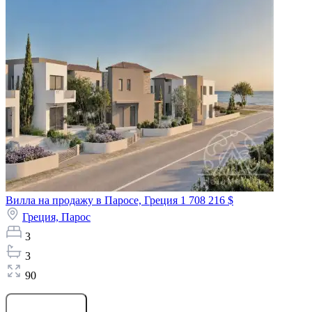
Вилла на продажу в Паросе, Греция
1 708 216 $
Греция,
Парос
3
3
90
Оставить заявку