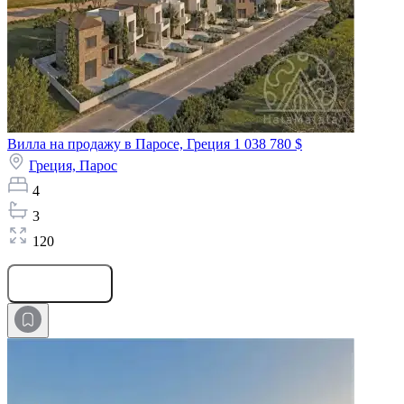
Вилла на продажу в Паросе, Греция
1 038 780 $
Греция,
Парос
4
3
120
Оставить заявку