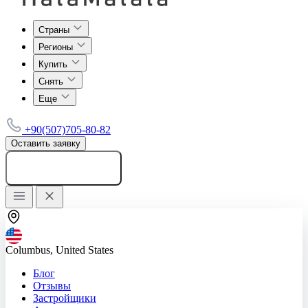
Страны
Регионы
Купить
Снять
Еще
+90(507)705-80-82
Оставить заявку
Добавить объявление
Columbus, United States
Блог
Отзывы
Застройщики