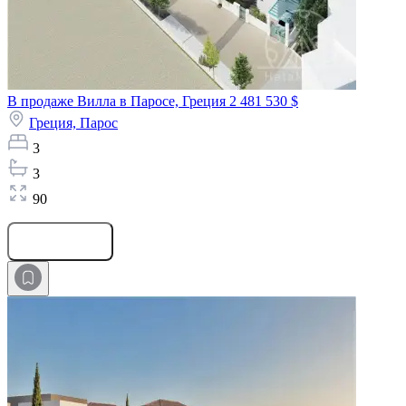
В продаже Вилла в Паросе, Греция
2 481 530 $
Греция,
Парос
3
3
90
Оставить заявку