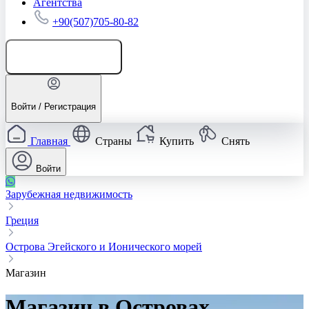
Агентства
+90(507)705-80-82
Добавить объявление
Войти / Регистрация
Главная
Страны
Купить
Снять
Войти
Зарубежная недвижимость
Греция
Острова Эгейского и Ионического морей
Магазин
Магазин в Островах