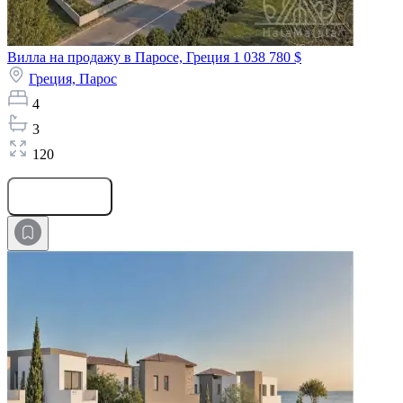
Вилла на продажу в Паросе, Греция
1 038 780 $
Греция,
Парос
4
3
120
Оставить заявку