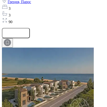
Греция,
Парос
3
3
90
Оставить заявку