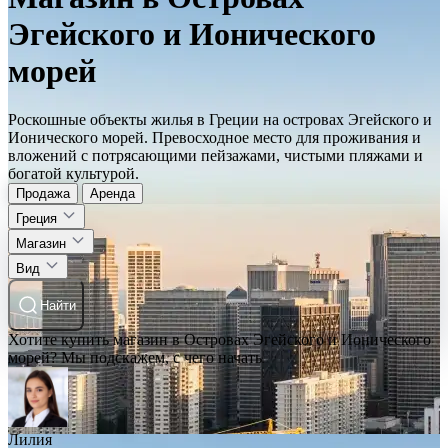
Эгейского и Ионического
морей
Роскошные объекты жилья в Греции на островах Эгейского и
Ионического морей. Превосходное место для проживания и
вложений с потрясающими пейзажами, чистыми пляжами и
богатой культурой.
Продажа
Аренда
Греция
Магазин
Вид
Найти
Хотите купить магазин в Островах Эгейского и Ионического
морей? Мы подскажем, с чего начать
Лилия