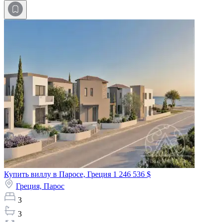
Купить виллу в Паросе, Греция
1 246 536 $
Греция,
Парос
3
3