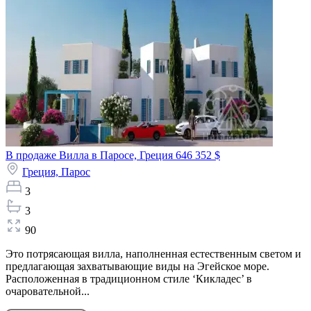
В продаже Вилла в Паросе, Греция
646 352 $
Греция,
Парос
3
3
90
Это потрясающая вилла, наполненная естественным светом и
предлагающая захватывающие виды на Эгейское море.
Расположенная в традиционном стиле ‘Кикладес’ в
очаровательной...