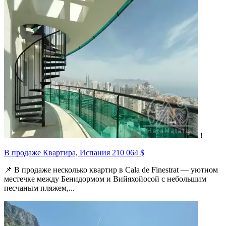
!
В продаже Квартира, Испания
210 064 $
📌 В продаже несколько квартир в Cala de Finestrat — уютном
местечке между Бенидормом и Вийяхойосой с небольшим
песчаным пляжем,...