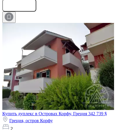
Оставить заявку
Купить дуплекс в Островах Корфу, Греция
342 739 $
Греция,
остров Корфу
2