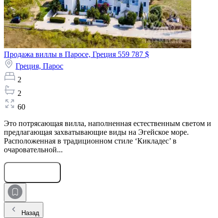
Продажа виллы в Паросе, Греция
559 787 $
Греция,
Парос
2
2
60
Это потрясающая вилла, наполненная естественным светом и
предлагающая захватывающие виды на Эгейское море.
Расположенная в традиционном стиле ‘Кикладес’ в
очаровательной...
Оставить заявку
Назад