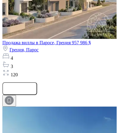
Продажа виллы в Паросе, Греция
957 986 $
Греция,
Парос
4
3
120
Оставить заявку