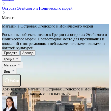
Острова Эгейского и Ионического морей
Магазин
Магазин в Островах Эгейского и Ионического морей
Роскошные объекты жилья в Греции на островах Эгейского и
Ионического морей. Превосходное место для проживания и
вложений с потрясающими пейзажами, чистыми пляжами и
богатой культурой.
Продажа
Аренда
Греция
Магазин
Вид
Найти
Хотите купить магазин в Островах Эгейского и Ионического
морей? Мы подскажем, с чего начать