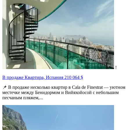
!
В продаже Квартира, Испания
210 064 $
📌 В продаже несколько квартир в Cala de Finestrat — уютном
местечке между Бенидормом и Вийяхойосой с небольшим
песчаным пляжем,...