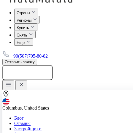
Страны
Регионы
Купить
Снять
Еще
+90(507)705-80-82
Оставить заявку
Добавить объявление
Columbus, United States
Блог
Отзывы
Застройщики