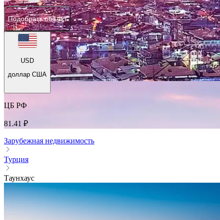
Подобрать объект
USD
доллар США
ЦБ РФ
81.41 ₽
Зарубежная недвижимость
Турция
Таунхаус