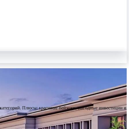
 категорий. Плюсы: красивые пейзажи, выгодные инвестиции и