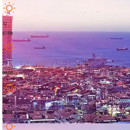
32
07/08
33
08/08
33
09/08