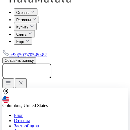
Страны
Регионы
Купить
Снять
Еще
+90(507)705-80-82
Оставить заявку
Добавить объявление
Columbus, United States
Блог
Отзывы
Застройщики