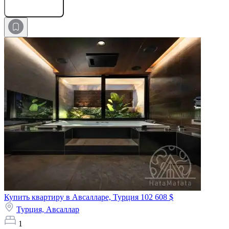
Оставить заявку
Купить квартиру в Авсалларе, Турция
102 608 $
Турция,
Авсаллар
1