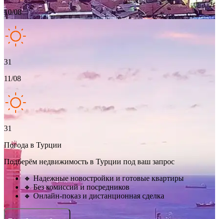
10/08
31
11/08
31
Погода в Турции
Подберём недвижимость в Турции под ваш запрос
🔸 Надежные новостройки и готовые квартиры
🔸 Без комиссий и посредников
🔸 Онлайн-показ и дистанционная сделка