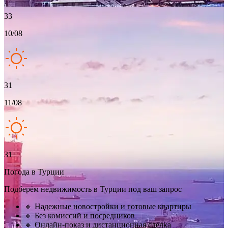
33
10/08
31
11/08
31
Погода в Турции
Подберём недвижимость в Турции под ваш запрос
🔸 Надежные новостройки и готовые квартиры
🔸 Без комиссий и посредников
🔸 Онлайн-показ и дистанционная сделка