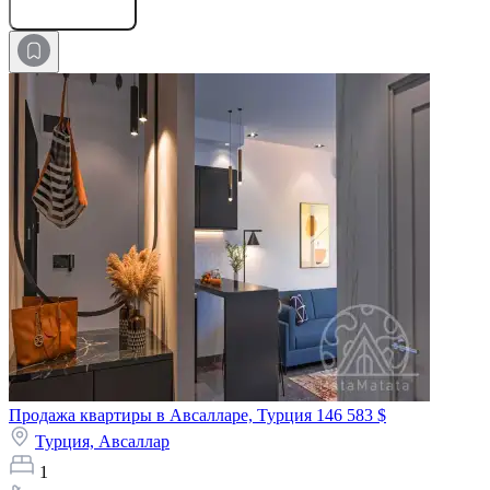
Оставить заявку
Продажа квартиры в Авсалларе, Турция
146 583 $
Турция,
Авсаллар
1