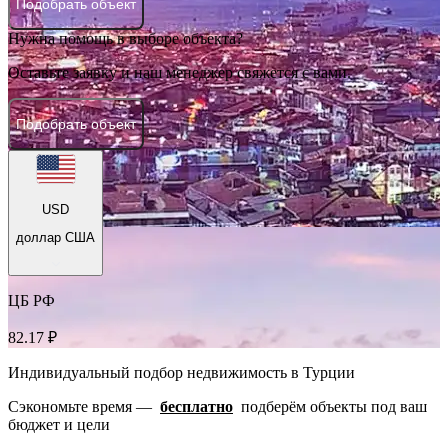
Подобрать объект
Нужна помощь в выборе объекта?
Оставьте заявку и наш менеджер свяжется с вами.
Подобрать объект
USD
доллар США
ЦБ РФ
82.17 ₽
Индивидуальный подбор недвижимость в Турции
Сэкономьте время —
бесплатно
подберём объекты под ваш
бюджет и цели