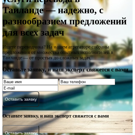
Таиланде — надежно, с
разнообразием предложений
для всех задач
Ищете переводчика? На нашем агрегаторе собраны
предложения от множества опытных исполнителей в
Таиланде — от простых до сложных задач.
Оставьте заявку, и наш эксперт свяжется с вами
Оставить заявку
Оставьте заявку, и наш эксперт свяжется с вами
Оставить заявку