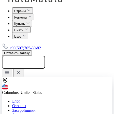
Страны
Регионы
Купить
Снять
Еще
+90(507)705-80-82
Оставить заявку
Добавить объявление
Columbus, United States
Блог
Отзывы
Застройщики