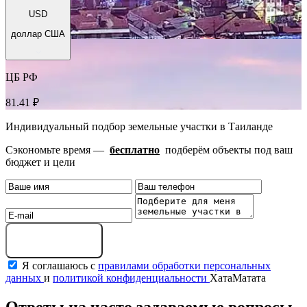
USD
доллар США
ЦБ РФ
81.41 ₽
Индивидуальный подбор земельные участки в Таиланде
Сэкономьте время —
бесплатно
подберём объекты под ваш
бюджет и цели
Получить подборку
Я соглашаюсь с
правилами обработки персональных
данных
и
политикой конфиденциальности
ХатаМатата
Ответы на часто задаваемые вопросы