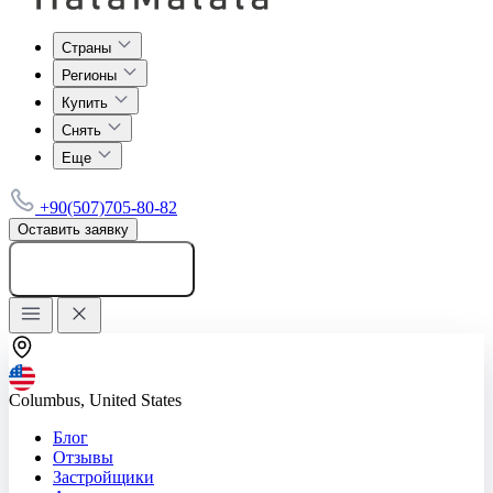
Страны
Регионы
Купить
Снять
Еще
+90(507)705-80-82
Оставить заявку
Добавить объявление
Columbus, United States
Блог
Отзывы
Застройщики