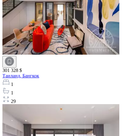
301 328 $
Таиланд,
Бангкок
1
1
29