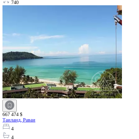
740
667 474 $
Таиланд,
Раваи
4
4