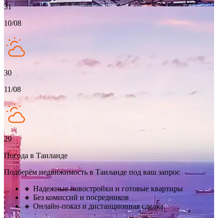
31
10/08
30
11/08
29
Погода в Таиланде
Подберём недвижимость в Таиланде под ваш запрос
🔸 Надежные новостройки и готовые квартиры
🔸 Без комиссий и посредников
🔸 Онлайн-показ и дистанционная сделка