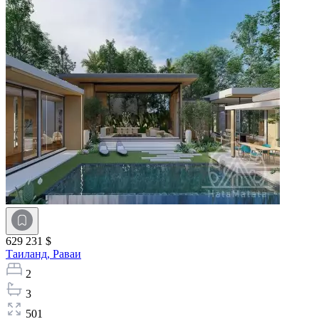
629 231 $
Таиланд,
Раваи
2
3
501