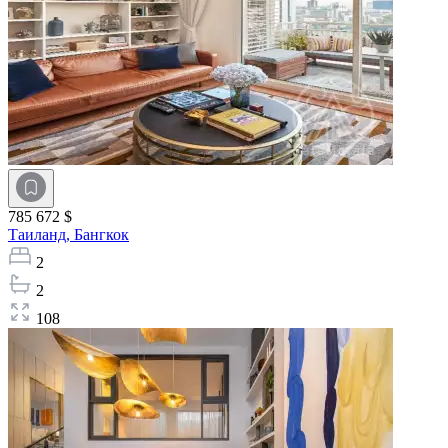
785 672 $
Таиланд,
Бангкок
2
2
108