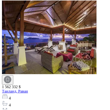
1 562 332 $
Таиланд,
Раваи
4
4