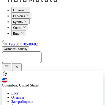
Страны
Регионы
Купить
Снять
Еще
+90(507)705-80-82
Оставить заявку
Добавить объявление
Columbus, United States
Блог
Отзывы
Застройщики