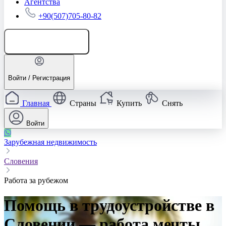
Агентства
+90(507)705-80-82
Добавить объявление
Войти / Регистрация
Главная
Страны
Купить
Снять
Войти
Зарубежная недвижимость
Словения
Работа за рубежом
Помощь в трудоустройстве в
Словении — работа мечты