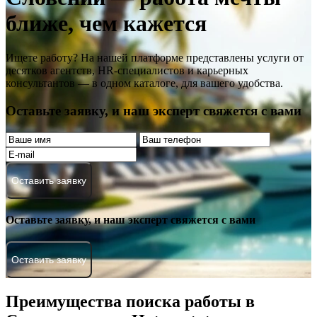
ближе, чем кажется
Ищете работу? На нашей платформе представлены услуги от
десятков агентств, HR-специалистов и карьерных
консультантов — в одном каталоге, для вашего удобства.
Оставьте заявку, и наш эксперт свяжется с вами
Оставить заявку
Оставьте заявку, и наш эксперт свяжется с вами
Оставить заявку
Преимущества поиска работы в