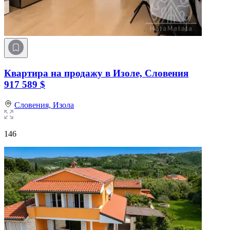
Квартира на продажу в Изоле, Словения
917 589 $
Словения,
Изола
146