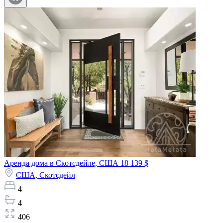
Аренда дома в Скотсдейле, США
18 139 $
США,
Скотсдейл
4
4
406