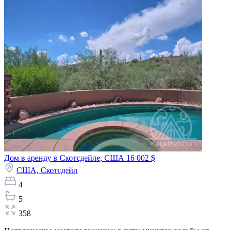
Дом в аренду в Скотсдейле, США
16 002 $
США,
Скотсдейл
4
5
358