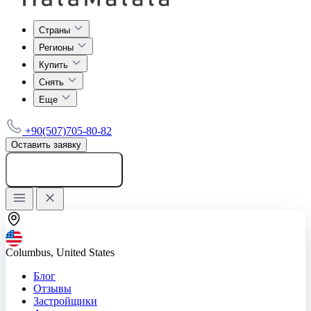
Страны
Регионы
Купить
Снять
Еще
+90(507)705-80-82
Оставить заявку
Добавить объявление
Columbus, United States
Блог
Отзывы
Застройщики