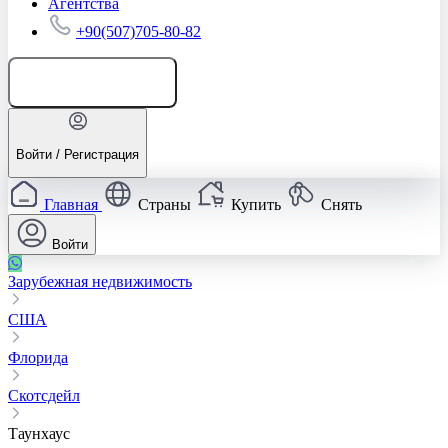
Агентства
+90(507)705-80-82
Добавить объявление
Войти / Регистрация
Главная
Страны
Купить
Снять
Войти
Зарубежная недвижимость
США
Флорида
Скотсдейл
Таунхаус