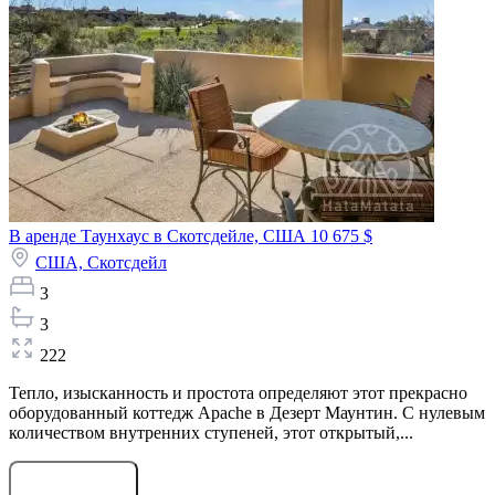
В аренде Таунхаус в Скотсдейле, США
10 675 $
США,
Скотсдейл
3
3
222
Тепло, изысканность и простота определяют этот прекрасно
оборудованный коттедж Apache в Дезерт Маунтин. С нулевым
количеством внутренних ступеней, этот открытый,...
Оставить заявку