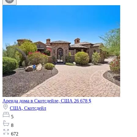
Аренда дома в Скотсдейле, США
26 678 $
США,
Скотсдейл
5
8
672