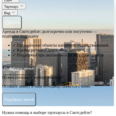
США
Таунхаус
Вид
Найти
Аренда в Скотсдейле: долгосрочно или посуточно —
подберём под задачу
✓ Проверенные объекты напрямую от собственников
✓ Краткосрочная и длительная аренда
✓ Поддержка при заселении и на весь срок аренды
Подобрать жильё
Нужна помощь в выборе объекта?
Оставьте заявку и наш менеджер свяжется с вами.
Подобрать жильё
Нужна помощь в выборе таунхаусы в Скотсдейле?