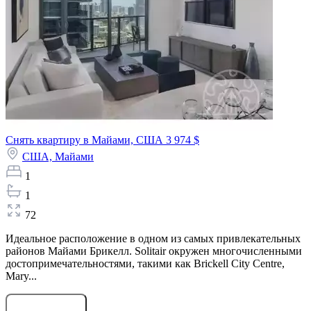
Снять квартиру в Майами, США
3 974 $
США,
Майами
1
1
72
Идеальное расположение в одном из самых привлекательных
районов Майами Брикелл. Solitair окружен многочисленными
достопримечательностями, такими как Brickell City Centre,
Mary...
Оставить заявку