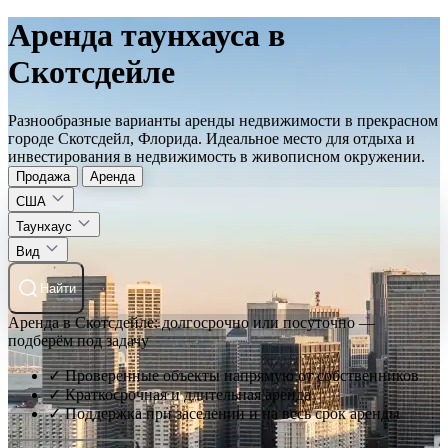
Аренда таунхауса в
Скотсдейле
Разнообразные варианты аренды недвижимости в прекрасном
городе Скотсдейл, Флорида. Идеальное место для отдыха и
инвестирования в недвижимость в живописном окружении.
Продажа
Аренда
США
Таунхаус
Вид
Найти
Аренда в Скотсдейле: долгосрочно или посуточно —
подберём под задачу
✓ Проверенные объекты напрямую от собственников
✓ Краткосрочная и длительная аренда
✓ Поддержка при заселении и на весь срок аренды