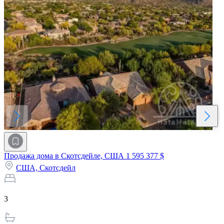
Продажа дома в Скотсдейле, США
1 595 377 $
США,
Скотсдейл
3