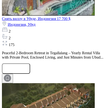
Снять виллу в Убуде, Индонезия
17 700 $
Индонезия,
Убуд
2
2
175
Peaceful 2-Bedroom Retreat in Tegallalang – Yearly Rental Villa
with Private Pool, Enclosed Living, and Just Minutes from Ubud...
Оставить заявку