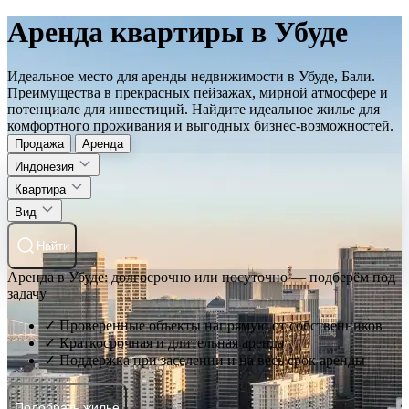
Аренда квартиры в Убуде
Идеальное место для аренды недвижимости в Убуде, Бали.
Преимущества в прекрасных пейзажах, мирной атмосфере и
потенциале для инвестиций. Найдите идеальное жилье для
комфортного проживания и выгодных бизнес-возможностей.
Продажа
Аренда
Индонезия
Квартира
Вид
Найти
Аренда в Убуде: долгосрочно или посуточно — подберём под
задачу
✓ Проверенные объекты напрямую от собственников
✓ Краткосрочная и длительная аренда
✓ Поддержка при заселении и на весь срок аренды
Подобрать жильё