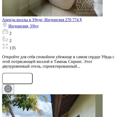
Аренда виллы в Убуде, Индонезия
270 774 $
Индонезия,
Убуд
2
2
135
Откройте для себя спокойное убежище в самом сердце Убуда с
этой потрясающей виллой в Тампак Сиринг. Этот
двухуровневый отель, спроектированный...
Оставить заявку