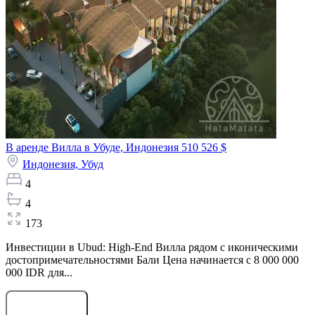
В аренде Вилла в Убуде, Индонезия
510 526 $
Индонезия,
Убуд
4
4
173
Инвестиции в Ubud: High-End Вилла рядом с иконическими
достопримечательностями Бали Цена начинается с 8 000 000
000 IDR для...
Оставить заявку