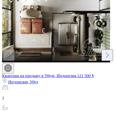
Квартира на продажу в Убуде, Индонезия
121 500 $
Индонезия,
Убуд
1