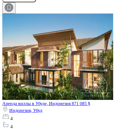
Аренда виллы в Убуде, Индонезия
871 085 $
Индонезия,
Убуд
4
4