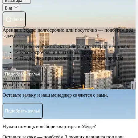
Квартира
Вид
Найти
Аренда в Убуде: долгосрочно или посуточно — подберём под
задачу
✓ Проверенные объекты напрямую от собственников
✓ Краткосрочная и длительная аренда
✓ Поддержка при заселении и на весь срок аренды
Подобрать жильё
Нужна помощь в выборе объекта?
Оставьте заявку и наш менеджер свяжется с вами.
Подобрать жильё
Нужна помощь в выборе квартиры в Убуде?
Оставьте заявку — подберём 3 лучших варианта под ваш