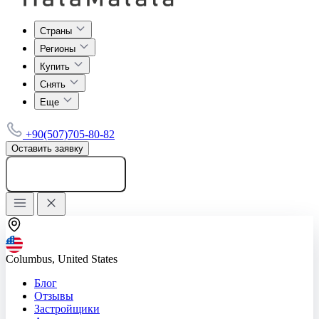
Страны
Регионы
Купить
Снять
Еще
+90(507)705-80-82
Оставить заявку
Добавить объявление
Columbus, United States
Блог
Отзывы
Застройщики