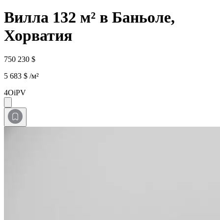
Вилла 132 м² в Баньоле,
Хорватия
750 230 $
5 683 $ /м²
4OiPV