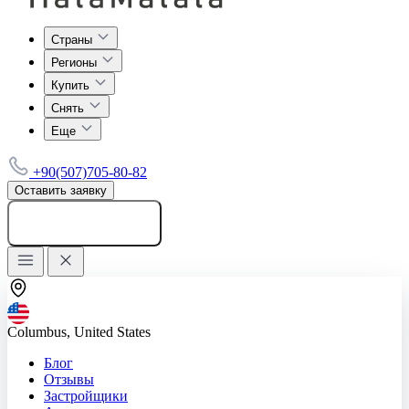
Страны
Регионы
Купить
Снять
Еще
+90(507)705-80-82
Оставить заявку
Добавить объявление
Columbus, United States
Блог
Отзывы
Застройщики