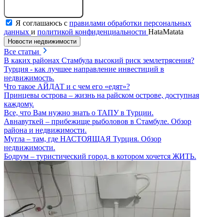
Отправить сообщение
Я соглашаюсь с
правилами обработки персональных
данных
и
политикой конфиденциальности
HataMatata
Новости недвижимости
Все статьи
В каких районах Стамбула высокий риск землетрясения?
Турция - как лучшее направление инвестиций в
недвижимость.
Что такое АЙДАТ и с чем его «едят»?
Принцевы острова – жизнь на райском острове, доступная
каждому.
Все, что Вам нужно знать о ТАПУ в Турции.
Авнавуткей – прибежище рыболовов в Стамбуле. Обзор
района и недвижимости.
Мугла – там, где НАСТОЯЩАЯ Турция. Обзор
недвижимости.
Бодрум – туристический город, в котором хочется ЖИТЬ.