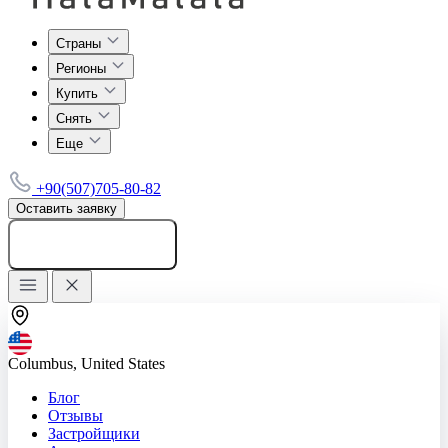
Страны
Регионы
Купить
Снять
Еще
+90(507)705-80-82
Оставить заявку
Добавить объявление
Columbus, United States
Блог
Отзывы
Застройщики