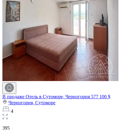
В продаже Отель в Сутоморе, Черногория
577 100 $
Черногория,
Сутоморе
4
395