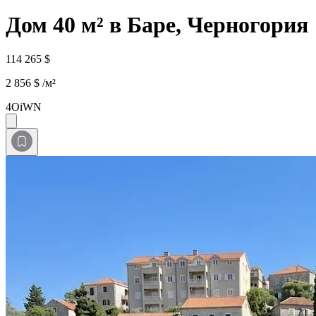
Дом 40 м² в Баре, Черногория
114 265 $
2 856 $ /м²
4OiWN