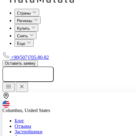
Страны
Регионы
Купить
Снять
Еще
+90(507)705-80-82
Оставить заявку
Добавить объявление
Columbus, United States
Блог
Отзывы
Застройщики