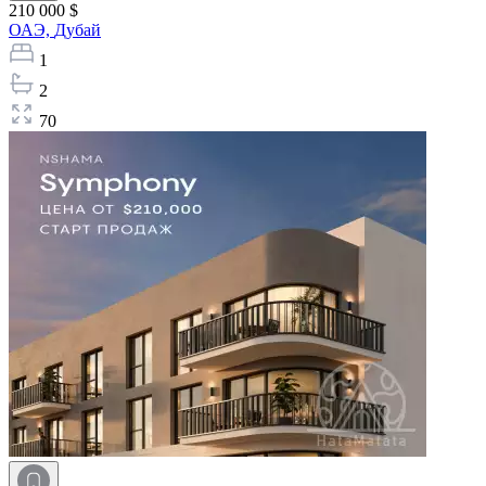
210 000 $
ОАЭ,
Дубай
1
2
70