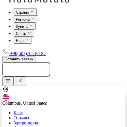
Страны
Регионы
Купить
Снять
Еще
+90(507)705-80-82
Оставить заявку
Добавить объявление
Columbus, United States
Блог
Отзывы
Застройщики