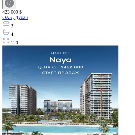
423 000 $
ОАЭ,
Дубай
3
4
120