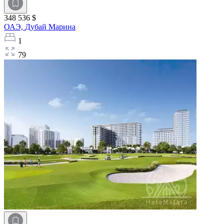
348 536 $
ОАЭ,
Дубай Марина
1
79