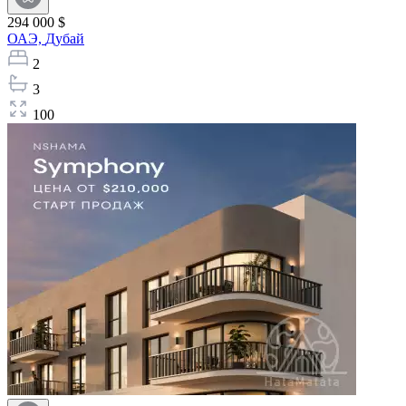
294 000 $
ОАЭ,
Дубай
2
3
100