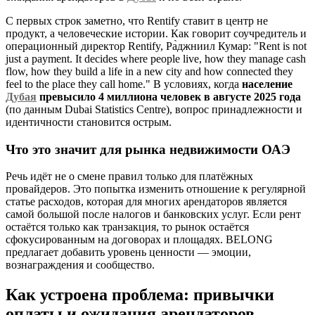
С первых строк заметно, что Rentify ставит в центр не
продукт, а человеческие истории. Как говорит соучредитель и
операционный директор Rentify, Ра̀джниил Кумар: "Rent is not
just a payment. It decides where people live, how they manage cash
flow, how they build a life in a new city and how connected they
feel to the place they call home." В условиях, когда
население
Дубая
превысило 4 миллиона человек в августе 2025 года
(по данным Dubai Statistics Centre), вопрос принадлежности и
идентичности становится острым.
Что это значит для рынка недвижимости ОАЭ
Речь идёт не о смене правил только для платёжных
провайдеров. Это попытка изменить отношение к регулярной
статье расходов, которая для многих арендаторов является
самой большой после налогов и банковских услуг. Если рент
остаётся только как транзакция, то рынок остаётся
сфокусированным на договорах и площадях. BELONG
предлагает добавить уровень ценности — эмоции,
вознаграждения и сообщество.
Как устроена проблема: привычки
оплаты и ожидания арендаторов