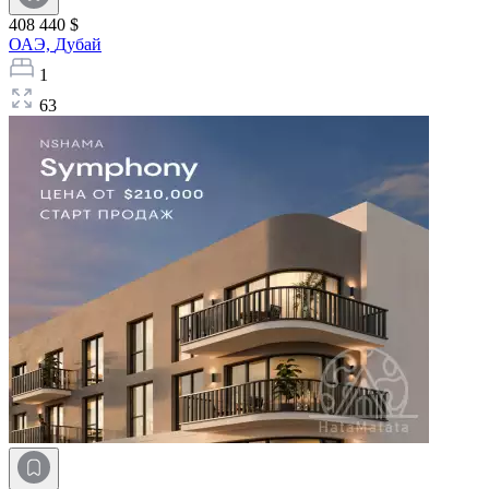
408 440 $
ОАЭ,
Дубай
1
63