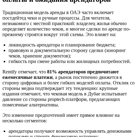
Традиционная модель аренды в ОАЭ часто включает
постдейтед чеки и ручные процессы. Для читателя,
незнакомого с местной практикой: владелец жилья обычно
определяет количество чеков, и многие сделки по аренде по-
прежнему строятся вокруг этой схемы. Это влияет на:
ликвидность арендатора и планирование бюджета;
правовую и документальную сторону сделки (хоноринг
чеков, хранение документов);
гибкость при смене работы или жилищных потребностей.
Rentify отмечает, что
81% арендаторов предпочитают
ежемесячные платежи
, а рынок постепенно движется в
сторону цифровых и более гибких моделей оплаты. Отклик со
стороны медиа подтверждает эту тенденцию: крупные
издания отмечают, что чековая модель в Дубае испытывает
давление со стороны proptech-платформ, предлагающих
помесячные альтернативы.
Это изменение предпочтений имеет прямое влияние на
несколько сегментов:
арендаторы получают возможность управлять денежными
потоками и строить финансовую историю;