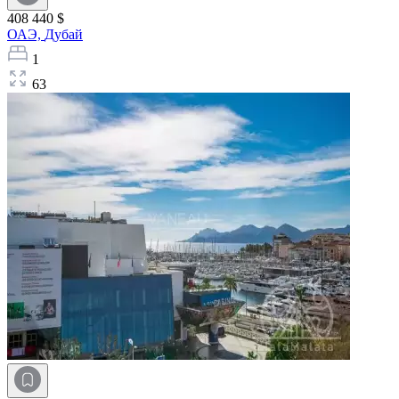
408 440 $
ОАЭ,
Дубай
1
63