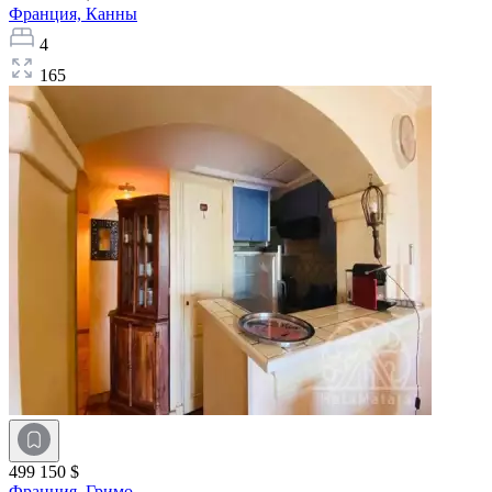
Франция,
Канны
4
165
499 150 $
Франция,
Гримо