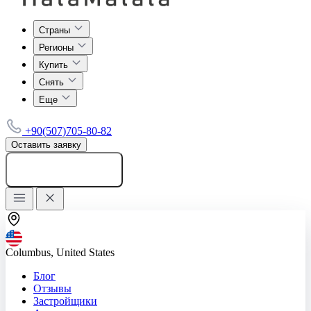
Страны
Регионы
Купить
Снять
Еще
+90(507)705-80-82
Оставить заявку
Добавить объявление
Columbus, United States
Блог
Отзывы
Застройщики