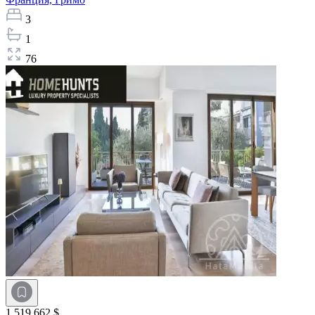
3
1
76
1 519 662 $