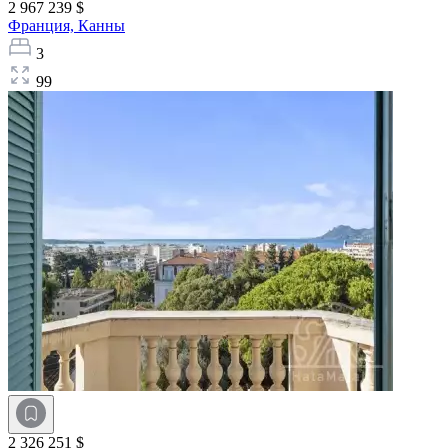
2 967 239 $
Франция,
Канны
3
99
2 326 251 $