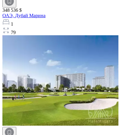
348 536 $
ОАЭ,
Дубай Марина
1
79