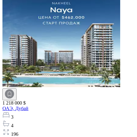
1 218 000 $
ОАЭ,
Дубай
3
4
196