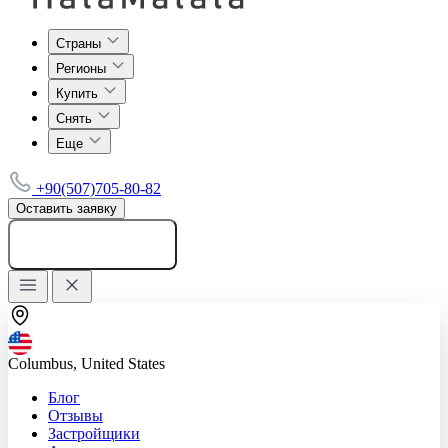
Страны
Регионы
Купить
Снять
Еще
+90(507)705-80-82
Оставить заявку
Добавить объявление
Columbus, United States
Блог
Отзывы
Застройщики