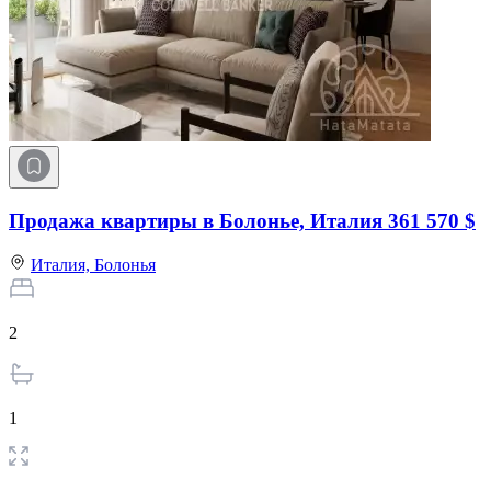
Продажа квартиры в Болонье, Италия
361 570 $
Италия,
Болонья
2
1