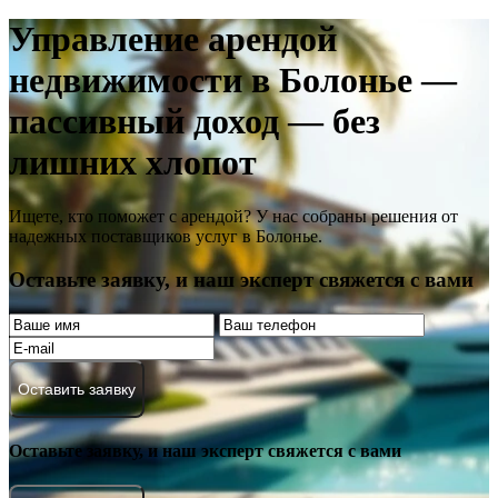
Управление арендой
недвижимости в Болонье —
пассивный доход — без
лишних хлопот
Ищете, кто поможет с арендой? У нас собраны решения от
надежных поставщиков услуг в Болонье.
Оставьте заявку, и наш эксперт свяжется с вами
Оставить заявку
Оставьте заявку, и наш эксперт свяжется с вами