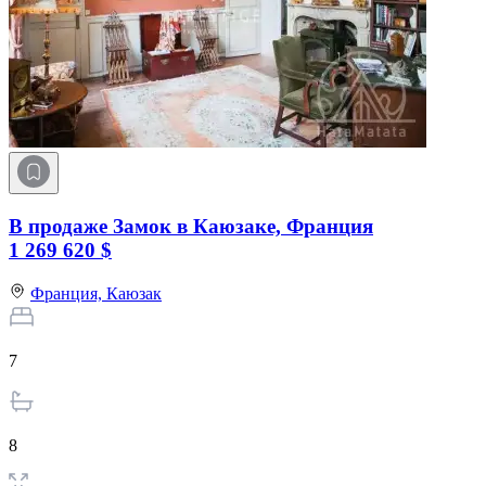
В продаже Замок в Каюзаке, Франция
1 269 620 $
Франция,
Каюзак
7
8