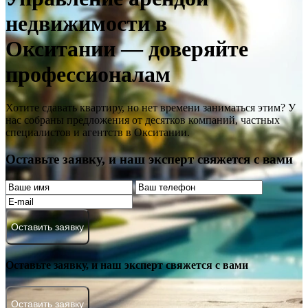
недвижимости в
Окситании — доверяйте
профессионалам
Хотите сдавать квартиру, но нет времени заниматься этим? У
нас собраны предложения от десятков компаний, частных
специалистов и агентств в Окситании.
Оставьте заявку, и наш эксперт свяжется с вами
Оставить заявку
Оставьте заявку, и наш эксперт свяжется с вами
Оставить заявку