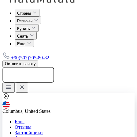
Страны
Регионы
Купить
Снять
Еще
+90(507)705-80-82
Оставить заявку
Добавить объявление
Columbus, United States
Блог
Отзывы
Застройщики