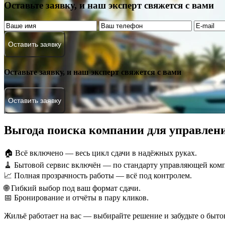
Оставьте заявку, и наш эксперт свяжется с вами
Оставить заявку
Оставьте заявку, и наш эксперт свяжется с вами
Оставить заявку
Выгода поиска компании для управлен
🏠 Всё включено — весь цикл сдачи в надёжных руках.
🧹 Бытовой сервис включён — по стандарту управляющей ком
📈 Полная прозрачность работы — всё под контролем.
🌐 Гибкий выбор под ваш формат сдачи.
📅 Бронирование и отчёты в пару кликов.
Жильё работает на вас — выбирайте решение и забудьте о быто