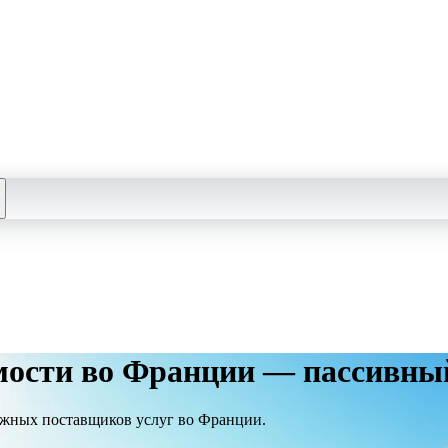
мости во Франции — пассивный
дежных поставщиков услуг во Франции.