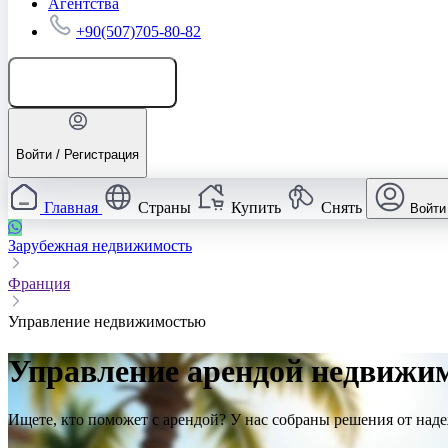
Агентства
+90(507)705-80-82
Добавить объявление
Войти / Регистрация
Главная
Страны
Купить
Снять
Войти
Зарубежная недвижимость
Франция
Управление недвижимостью
Управление арендой недвижи
Ищете, кто поможет с арендой? У нас собраны решения от на