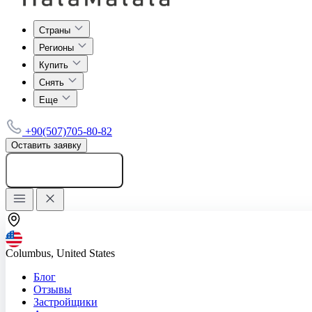
Страны
Регионы
Купить
Снять
Еще
+90(507)705-80-82
Оставить заявку
Добавить объявление
Columbus, United States
Блог
Отзывы
Застройщики